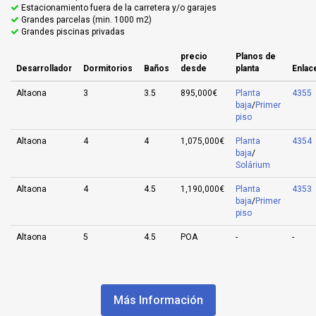
Estacionamiento fuera de la carretera y/o garajes
Grandes parcelas (min. 1000 m2)
Grandes piscinas privadas
precio
Planos de
Desarrollador
Dormitorios
Baños
desde
planta
Enlac
Altaona
3
3.5
895,000€
Planta
4355
baja
/
Primer
piso
Altaona
4
4
1,075,000€
Planta
4354
baja
/
Solárium
Altaona
4
4.5
1,190,000€
Planta
4353
baja
/
Primer
piso
Altaona
5
4.5
POA
-
-
Más Información