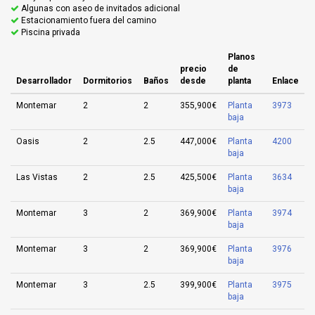
Algunas con aseo de invitados adicional
Estacionamiento fuera del camino
Piscina privada
Planos
precio
de
Desarrollador
Dormitorios
Baños
desde
planta
Enlace
Montemar
2
2
355,900€
Planta
3973
baja
Oasis
2
2.5
447,000€
Planta
4200
baja
Las Vistas
2
2.5
425,500€
Planta
3634
baja
Montemar
3
2
369,900€
Planta
3974
baja
Montemar
3
2
369,900€
Planta
3976
baja
Montemar
3
2.5
399,900€
Planta
3975
baja