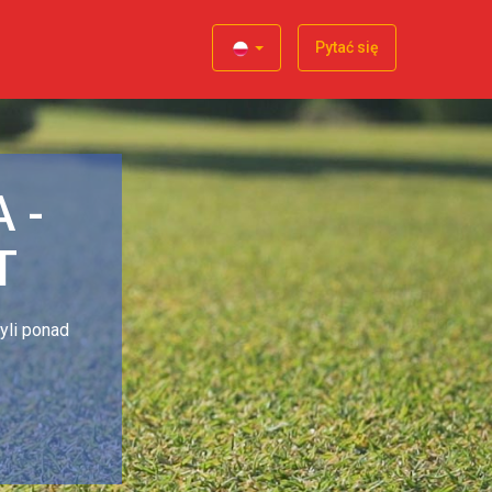
Pytać się
 -
T
yli ponad