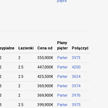
piętra
Plany
sypialne
Łazienki
Cena od
pięter
Połączyć
2
2
355,900€
Parter
3973
2
2.5
447,000€
Parter
4200
2
2.5
425,500€
Parter
3634
3
2
369,900€
Parter
3974
3
2
369,900€
Parter
3976
3
2.5
399,900€
Parter
3975