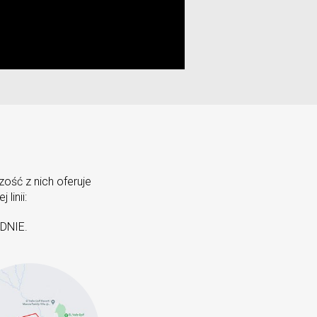
ość z nich oferuje
linii:
UDNIE.