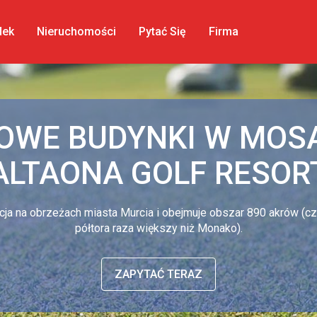
dek
Nieruchomości
Pytać Się
Firma
OWE BUDYNKI W MOSA
ALTAONA GOLF RESOR
cja na obrzeżach miasta Murcia i obejmuje obszar 890 akrów (cz
półtora raza większy niż Monako).
ZAPYTAĆ TERAZ