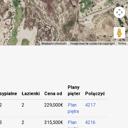
Keyboard shortcuts
Image may be subject to copyright
Terms
Plany
sypialne
Łazienki
Cena od
pięter
Połączyć
2
2
229,000€
Plan
4217
piętra
3
2
315,500€
Plan
4216