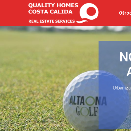
Ośro
N
Urbaniza