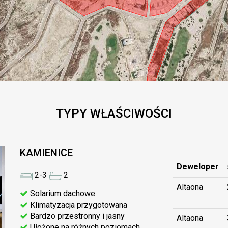
TYPY WŁAŚCIWOŚCI
KAMIENICE
Deweloper
2-3
2
Altaona
Solarium dachowe
Klimatyzacja przygotowana
Bardzo przestronny i jasny
Altaona
Ułożone na różnych poziomach