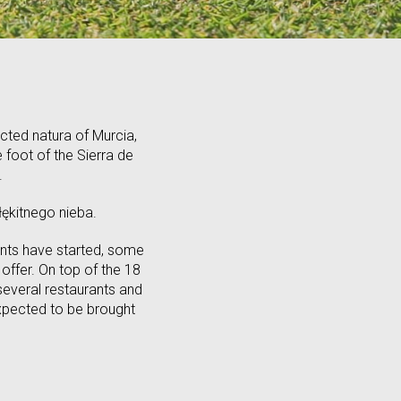
ected natura of Murcia,
 foot of the Sierra de
.
łękitnego nieba.
ents have started, some
offer. On top of the 18
t several restaurants and
xpected to be brought