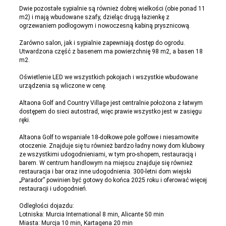
Dwie pozostałe sypialnie są również dobrej wielkości (obie ponad 11
m2) i mają wbudowane szafy, dzieląc drugą łazienkę z
ogrzewaniem podłogowym i nowoczesną kabiną prysznicową.
Zarówno salon, jak i sypialnie zapewniają dostęp do ogrodu.
Utwardzona część z basenem ma powierzchnię 98 m2, a basen 18
m2.
Oświetlenie LED we wszystkich pokojach i wszystkie wbudowane
urządzenia są wliczone w cenę.
Altaona Golf and Country Village jest centralnie położona z łatwym
dostępem do sieci autostrad, więc prawie wszystko jest w zasięgu
ręki.
Altaona Golf to wspaniałe 18-dołkowe pole golfowe i niesamowite
otoczenie. Znajduje się tu również bardzo ładny nowy dom klubowy
ze wszystkimi udogodnieniami, w tym pro-shopem, restauracją i
barem. W centrum handlowym na miejscu znajduje się również
restauracja i bar oraz inne udogodnienia. 300-letni dom wiejski
„Parador” powinien być gotowy do końca 2025 roku i oferować więcej
restauracji i udogodnień.
Odległości dojazdu:
Lotniska: Murcia International 8 min, Alicante 50 min
Miasta: Murcja 10 min, Kartagena 20 min