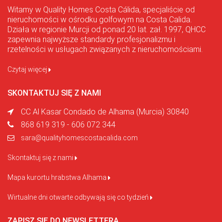
Witamy w Quality Homes Costa Cálida, specjaliście od
nieruchomości w ośrodku golfowym na Costa Calida.
Działa w regionie Murcji od ponad 20 lat. zał. 1997, QHCC
zapewnia najwyższe standardy profesjonalizmu i
rzetelności w usługach związanych z nieruchomościami.
Czytaj więcej
SKONTAKTUJ SIĘ Z NAMI
CC Al Kasar Condado de Alhama (Murcia) 30840
868 619 319 - 606 072 344
sara@qualityhomescostacalida.com
Skontaktuj się z nami
Mapa kurortu hrabstwa Alhama
Wirtualne dni otwarte odbywają się co tydzień
ZAPISZ SIĘ DO NEWSLETTERA