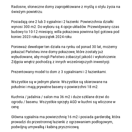
Radosne, słoneczne domy zaprojektowane z myślą o stylu życia na
świeżym powietrzu.
Posiadają one 2 lub 3 sypialnie i 2 łazienki. Powierzchnia działki
wynosi 300 m2. Do wyboru są 4 opcje układów. Przewidywany czas
budowy to 10-12 miesięcy, willa pokazowa powinna być gotowa pod
koniec 2023 roku/początek 2024 roku.
Ponieważ deweloper ten działa na rynku od ponad 30 lat, możemy
pokazać Państwu inne domy pokazowe, które zostały już
wybudowane, aby mogli Państwo zobaczyć jakość i wykończenie.
Zdjęcia wnętrz pochodzą z innych wcześniejszych inwestycji.
Prezentowany model to dom z 3 sypialniami i 2 łazienkami.
Wszystkie są w jednym planie. Wszystkie są skierowane na
południe i mają prywatne baseny o powierzchni 18 m2.
Kuchnia / jadalnia / salon ma 36 m2 i duże szklane drzwi do
ogrodu / basenu. Wszystkie sprzęty AGD w kuchni są wliczone w
cenę.
Główna sypialnia ma powierzchnię 16 m2 i posiada garderobę, która
prowadzi do przestronnej łazienki z ogrzewaniem podłogowym,
podwójną umywalką i kabiną prysznicową.