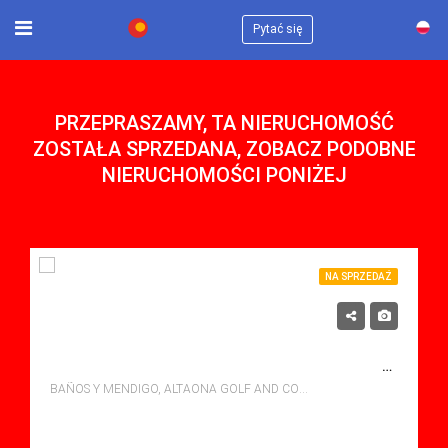
×
Pytać się
PRZEPRASZAMY, TA NIERUCHOMOŚĆ
ZOSTAŁA SPRZEDANA, ZOBACZ PODOBNE
NIERUCHOMOŚCI PONIŻEJ
NA SPRZEDAŻ
315,500€
NA SPRZEDAŻ VILLA W ALTAONA GOLF AND COUNTRY VILLAGE, BANOS Y MENDIGO Z BASENEM
BAÑOS Y MENDIGO, ALTAONA GOLF AND COUNTRY VILLAGE
sypialne: 3
Łazienki: 2
Sq Mt: 115.00
Villa for sale in Altaona Golf And Country Village