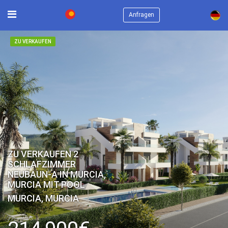
×
Anfragen
ZU VERKAUFEN
ZU VERKAUFEN 2
SCHLAFZIMMER
NEUBAUN-A IN MURCIA,
MURCIA MIT POOL
MURCIA, MURCIA