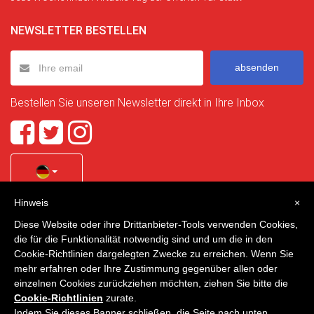
NEWSLETTER BESTELLEN
absenden
Bestellen Sie unseren Newsletter direkt in Ihre Inbox
Hinweis
×
Quality Homes Costa Calida
is a registered trademark of
Diese Website oder ihre Drittanbieter-Tools verwenden Cookies,
La Manga Holiday Home SL duly registered with CIF / tax
die für die Funktionalität notwendig sind und um die in den
no. B-30750053 and address: Bella Luz 07-05, 30389 La
Cookie-Richtlinien dargelegten Zwecke zu erreichen. Wenn Sie
Manga Club, Cartagena, Murcia, Spain.
mehr erfahren oder Ihre Zustimmung gegenüber allen oder
einzelnen Cookies zurückziehen möchten, ziehen Sie bitte die
Cookie-Richtlinien
zurate.
Indem Sie dieses Banner schließen, die Seite nach unten