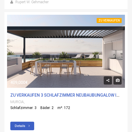
Rupert W. Gehmacher
ZU VERKAUFEN
409,000€
ZU VERKAUFEN 3 SCHLAFZIMMER NEUBAUBUNGALOW IN LAS ESPERANZAS, MURCIA
MURCIA,
Schlafzimmer: 3
Bäder: 2
m²: 172
Details