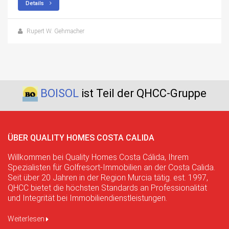
Details
Rupert W. Gehmacher
BOISOL
ist Teil der QHCC-Gruppe
ÜBER QUALITY HOMES COSTA CALIDA
Willkommen bei Quality Homes Costa Cálida, Ihrem
Spezialisten für Golfresort-Immobilien an der Costa Calida.
Seit über 20 Jahren in der Region Murcia tätig. est. 1997,
QHCC bietet die höchsten Standards an Professionalität
und Integrität bei Immobiliendienstleistungen.
Weiterlesen