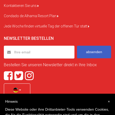
Kontaktieren Sie uns
Condado de Alhama Resort Plan
Jede Woche finden virtuelle Tag der offenen Tür statt
NEWSLETTER BESTELLEN
absenden
Bestellen Sie unseren Newsletter direkt in Ihre Inbox
Hinweis
×
Quality Homes Costa Calida
is a registered trademark of
Diese Website oder ihre Drittanbieter-Tools verwenden Cookies,
La Manga Holiday Home SL duly registered with CIF / tax
die für die Funktionalität notwendig sind und um die in den