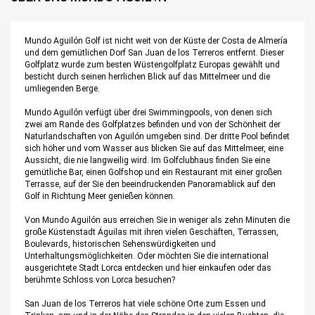
Mundo Aguilón Golf ist nicht weit von der Küste der Costa de Almería
und dem gemütlichen Dorf San Juan de los Terreros entfernt. Dieser
Golfplatz wurde zum besten Wüstengolfplatz Europas gewählt und
besticht durch seinen herrlichen Blick auf das Mittelmeer und die
umliegenden Berge.
Mundo Aguilón verfügt über drei Swimmingpools, von denen sich
zwei am Rande des Golfplatzes befinden und von der Schönheit der
Naturlandschaften von Aguilón umgeben sind. Der dritte Pool befindet
sich höher und vom Wasser aus blicken Sie auf das Mittelmeer, eine
Aussicht, die nie langweilig wird. Im Golfclubhaus finden Sie eine
gemütliche Bar, einen Golfshop und ein Restaurant mit einer großen
Terrasse, auf der Sie den beeindruckenden Panoramablick auf den
Golf in Richtung Meer genießen können.
Von Mundo Aguilón aus erreichen Sie in weniger als zehn Minuten die
große Küstenstadt Águilas mit ihren vielen Geschäften, Terrassen,
Boulevards, historischen Sehenswürdigkeiten und
Unterhaltungsmöglichkeiten. Oder möchten Sie die international
ausgerichtete Stadt Lorca entdecken und hier einkaufen oder das
berühmte Schloss von Lorca besuchen?
San Juan de los Terreros hat viele schöne Orte zum Essen und