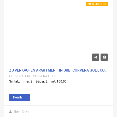
ZU VERKAUFEN
229,000€
ZU VERKAUFEN APARTMENT IN URB. CORVERA GOLF, CORVERA MIT POOL
CORVERA, URB. CORVERA GOLF
Schlafzimmer: 2
Bäder: 2
m²: 100.00
Details
Steen Greve