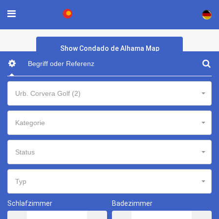
×
Show Condado de Alhama Map
Urb. Corvera Golf (2)
Kategorie
Status
Typ
Schlafzimmer
Badezimmer