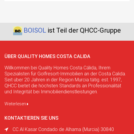
BOISOL
ist Teil der QHCC-Gruppe
ÜBER QUALITY HOMES COSTA CALIDA
Willkommen bei Quality Homes Costa Cálida, Ihrem
Spezialisten für Golfresort-Immobilien an der Costa Calida.
Seit über 20 Jahren in der Region Murcia tätig. est. 1997,
QHCC bietet die höchsten Standards an Professionalität
und Integrität bei Immobiliendienstleistungen.
Weiterlesen
KONTAKTIEREN SIE UNS
CC Al Kasar Condado de Alhama (Murcia) 30840