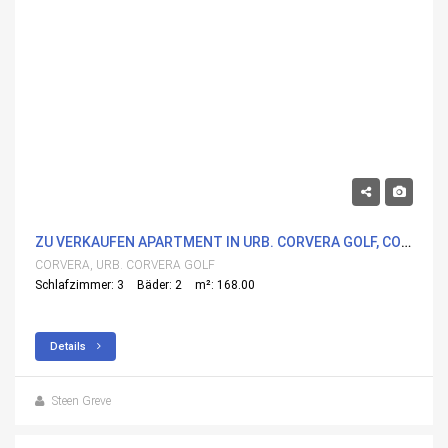
320,000€
ZU VERKAUFEN APARTMENT IN URB. CORVERA GOLF, CORVERA MIT POOL
CORVERA, URB. CORVERA GOLF
Schlafzimmer: 3
Bäder: 2
m²: 168.00
Details
Steen Greve