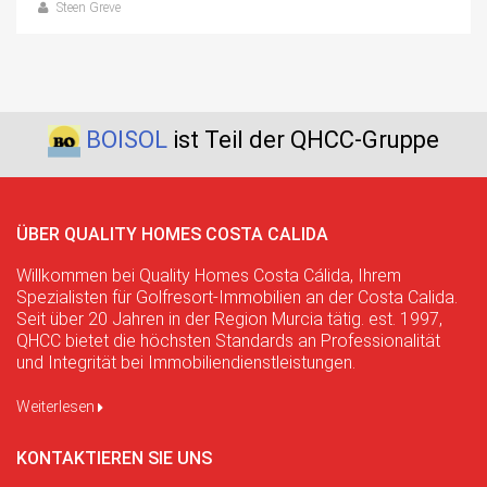
Steen Greve
BOISOL
ist Teil der QHCC-Gruppe
ÜBER QUALITY HOMES COSTA CALIDA
Willkommen bei Quality Homes Costa Cálida, Ihrem
Spezialisten für Golfresort-Immobilien an der Costa Calida.
Seit über 20 Jahren in der Region Murcia tätig. est. 1997,
QHCC bietet die höchsten Standards an Professionalität
und Integrität bei Immobiliendienstleistungen.
Weiterlesen
KONTAKTIEREN SIE UNS