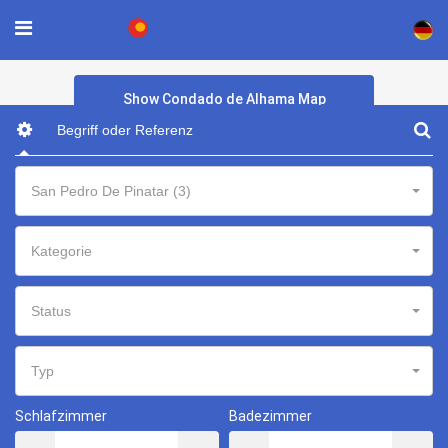
×
Show Condado de Alhama Map
San Pedro De Pinatar (3)
Kategorie
Status
Typ
Schlafzimmer
Badezimmer