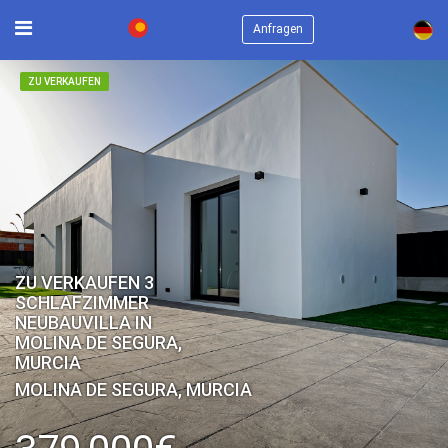
×
Anfragen
ZU VERKAUFEN
ZU VERKAUFEN 3
SCHLAFZIMMER
NEUBAUVILLA IN
MOLINA DE SEGURA,
MURCIA
MOLINA DE SEGURA, MURCIA