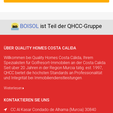
BOISOL
ist Teil der QHCC-Gruppe
ÜBER QUALITY HOMES COSTA CALIDA
Willkommen bei Quality Homes Costa Cálida, Ihrem
Spezialisten für Golfresort-Immobilien an der Costa Calida.
Seit über 20 Jahren in der Region Murcia tätig. est. 1997,
QHCC bietet die höchsten Standards an Professionalität
und Integrität bei Immobiliendienstleistungen.
Weiterlesen
KONTAKTIEREN SIE UNS
CC Al Kasar Condado de Alhama (Murcia) 30840