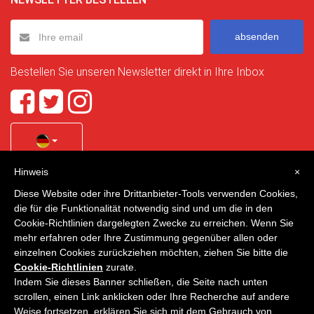
absenden
Bestellen Sie unseren Newsletter direkt in Ihre Inbox
Hinweis
×
Quality Homes Costa Calida
is a registered trademark of
Diese Website oder ihre Drittanbieter-Tools verwenden Cookies,
La Manga Holiday Home SL duly registered with CIF / tax
die für die Funktionalität notwendig sind und um die in den
no. B-30750053 and address: Bella Luz 07-05, 30389 La
Cookie-Richtlinien dargelegten Zwecke zu erreichen. Wenn Sie
Manga Club, Cartagena, Murcia, Spain.
mehr erfahren oder Ihre Zustimmung gegenüber allen oder
einzelnen Cookies zurückziehen möchten, ziehen Sie bitte die
Cookie-Richtlinien
zurate.
Indem Sie dieses Banner schließen, die Seite nach unten
Quality Homes Costa Cálida - Alle Rechte vorbehalten
scrollen, einen Link anklicken oder Ihre Recherche auf andere
Weise fortsetzen, erklären Sie sich mit dem Gebrauch von
Datenschutz
Kontakt