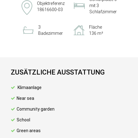
Objektreferenz
mit 3
18616600-03
Schlafzimmer
3
Fläche
Badezimmer
136 m²
ZUSÄTZLICHE AUSSTATTUNG
Klimaanlage
Near sea
Community garden
School
Green areas