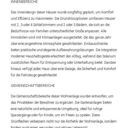
INNENBEREICHE
Das Innendesign dieser Häuser wurde sorgfältig geplant, um Komfort
und Effizienz zu maximieren. Die Grundrissoptionen umfassen Häuser
mit 2, 3 oder 4 Schlafzimmern und 2 oder 3 Bädern, die sich an die
Bedürfnisse von Familien unterschiedlicher Größe anpassen. Alle
Immobilien sind mit Klimaanlagen ausgestattet, die das ganze Jahr
über eine angenehme Atmosphäre gewährleisten. Einbauschränke
bieten praktische und elegante Aufbewahrungslösungen. Die Integration
moderner Haushaltsgeräte erleichtert den Alltag, während das Solarium
zusätzlichen Raum für Entspannung oder Unterhaltung bietet. Darüber
hinaus verfügt jedes Haus über eine Garage, die Sicherheit und Komfort
für die Fahrzeuge gewährleistet.
GEMEINSCHAFTSBEREICHE
Die Gemeinschaftsbereiche dieser Wohnanlage wurden entworfen, um
das Privatleben der Bewohner zu ergänzen. Die Gartenanlagen bieten
eine natürliche und entspannende Umgebung, ideal für ruhige
Spaziergänge oder für Kinder, um im Freien zu spielen. Diese
Grünflächen verbessern nicht nur die Ästhetik der Wohnanlage, sondern
fördern auch einen gesunden und aktiven Lebensstil.