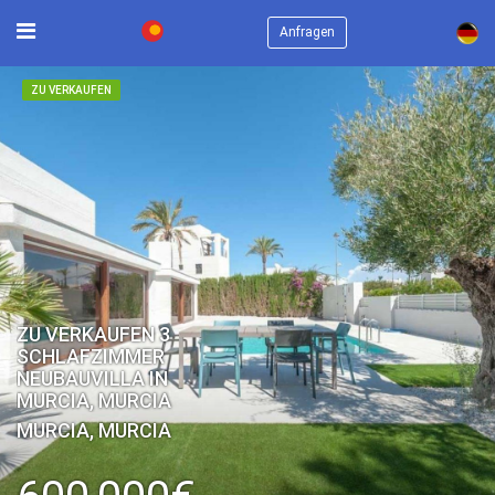
×
Anfragen
ZU VERKAUFEN
ZU VERKAUFEN 3
SCHLAFZIMMER
NEUBAUVILLA IN
MURCIA, MURCIA
MURCIA, MURCIA