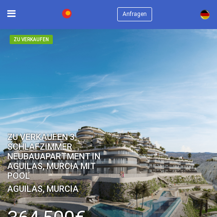
×
Anfragen
ZU VERKAUFEN
ZU VERKAUFEN 3
SCHLAFZIMMER
NEUBAUAPARTMENT IN
AGUILAS, MURCIA MIT
POOL
AGUILAS, MURCIA