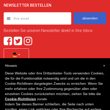
NEWSLETTER BESTELLEN
absenden
Bestellen Sie unseren Newsletter direkt in Ihre Inbox
Hinweis
×
Quality Homes Costa Calida
is a registered trademark of
Diese Website oder ihre Drittanbieter-Tools verwenden Cookies,
La Manga Holiday Home SL duly registered with CIF / tax
die für die Funktionalität notwendig sind und um die in den
no. B-30750053 and address: Bella Luz 07-05, 30389 La
Cookie-Richtlinien dargelegten Zwecke zu erreichen. Wenn Sie
Manga Club, Cartagena, Murcia, Spain.
mehr erfahren oder Ihre Zustimmung gegenüber allen oder
einzelnen Cookies zurückziehen möchten, ziehen Sie bitte die
Cookie-Richtlinien
zurate.
Indem Sie dieses Banner schließen, die Seite nach unten
Quality Homes Costa Cálida - Alle Rechte vorbehalten
scrollen, einen Link anklicken oder Ihre Recherche auf andere