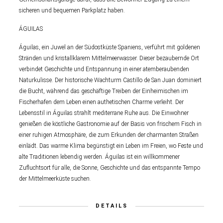
sicheren und bequemen Parkplatz haben.
ÁGUILAS
Águilas, ein Juwel an der Südostküste Spaniens, verführt mit goldenen
Stränden und kristallklarem Mittelmeerwasser. Dieser bezaubernde Ort
verbindet Geschichte und Entspannung in einer atemberaubenden
Naturkulisse. Der historische Wachturm Castillo de San Juan dominiert
die Bucht, während das geschäftige Treiben der Einheimischen im
Fischerhafen dem Leben einen authetischen Charme verleiht. Der
Lebensstil in Águilas strahlt mediterrane Ruhe aus. Die Einwohner
genießen die köstliche Gastronomie auf der Basis von frischem Fisch in
einer ruhigen Atmosphäre, die zum Erkunden der charmanten Straßen
einlädt. Das warme Klima begünstigt ein Leben im Freien, wo Feste und
alte Traditionen lebendig werden. Águilas ist ein willkommener
Zufluchtsort für alle, die Sonne, Geschichte und das entspannte Tempo
der Mittelmeerküste suchen.
DETAILS