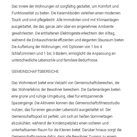
Das Innere der Wohnungen ist sorgfältig gestaltet, um Komfort und
Funktionalität zu bieten. Die Keramikböden verleihen einen modernen
Touch und sind pflegeleicht. Alle Immobilien sind mit Klimaanlagen
ausgestattet, die das ganze Jahr über ein angenehmes Ambiente
gewährleisten. Die enthaltenen Elektrogeräte erleichtern den Alltag,
während die Einbauschränke effizienten und eleganten Stauraum bieten.
Die Aufteilung der Wohnungen, mit Optionen von 1 bis 4
Schlafzimmern und 1 bis 3 Bädern, ermöglicht die Anpassung an
unterschiedliche Lebensstile und familiäre Bedürfnisse.
GEMEINSCHAFTSBEREICHE
Das Wohnresort bietet eine Vielzahl von Gemeinschaftsbereichen, die
das Wohnerlebnis der Bewohner bereichern. Die Gartenanlagen bieten
eine grüne und ruhige Umgebung, ideal für entspannende
Spaziergänge. Die Aktiveren können das Gemeinschaftsfitnessstudio
nutzen, das für einen gesunden Lebensstil ausgestattet ist. Der
Gemeinschaftspool ist perfekt, um sich an heißen Sommertagen
abzukühlen, während der Kinderspielplatz einen sicheren und
unterhaltsamen Raum für die Kleinen bietet. Darüber hinaus sorgt die
Gemeinschaftsgarage dafür, dass alle Bewohner Zugang zu einem