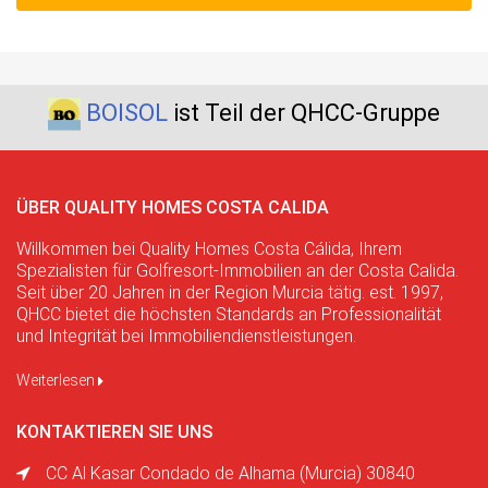
BOISOL
ist Teil der QHCC-Gruppe
ÜBER QUALITY HOMES COSTA CALIDA
Willkommen bei Quality Homes Costa Cálida, Ihrem
Spezialisten für Golfresort-Immobilien an der Costa Calida.
Seit über 20 Jahren in der Region Murcia tätig. est. 1997,
QHCC bietet die höchsten Standards an Professionalität
und Integrität bei Immobiliendienstleistungen.
Weiterlesen
KONTAKTIEREN SIE UNS
CC Al Kasar Condado de Alhama (Murcia) 30840