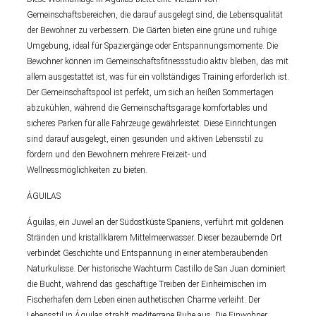
Gemeinschaftsbereichen, die darauf ausgelegt sind, die Lebensqualität
der Bewohner zu verbessern. Die Gärten bieten eine grüne und ruhige
Umgebung, ideal für Spaziergänge oder Entspannungsmomente. Die
Bewohner können im Gemeinschaftsfitnessstudio aktiv bleiben, das mit
allem ausgestattet ist, was für ein vollständiges Training erforderlich ist.
Der Gemeinschaftspool ist perfekt, um sich an heißen Sommertagen
abzukühlen, während die Gemeinschaftsgarage komfortables und
sicheres Parken für alle Fahrzeuge gewährleistet. Diese Einrichtungen
sind darauf ausgelegt, einen gesunden und aktiven Lebensstil zu
fördern und den Bewohnern mehrere Freizeit- und
Wellnessmöglichkeiten zu bieten.
ÁGUILAS
Águilas, ein Juwel an der Südostküste Spaniens, verführt mit goldenen
Stränden und kristallklarem Mittelmeerwasser. Dieser bezaubernde Ort
verbindet Geschichte und Entspannung in einer atemberaubenden
Naturkulisse. Der historische Wachturm Castillo de San Juan dominiert
die Bucht, während das geschäftige Treiben der Einheimischen im
Fischerhafen dem Leben einen authetischen Charme verleiht. Der
Lebensstil in Águilas strahlt mediterrane Ruhe aus. Die Einwohner