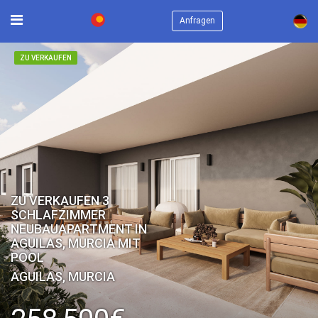
×
Anfragen
ZU VERKAUFEN
ZU VERKAUFEN 3
SCHLAFZIMMER
NEUBAUAPARTMENT IN
AGUILAS, MURCIA MIT
POOL
AGUILAS, MURCIA