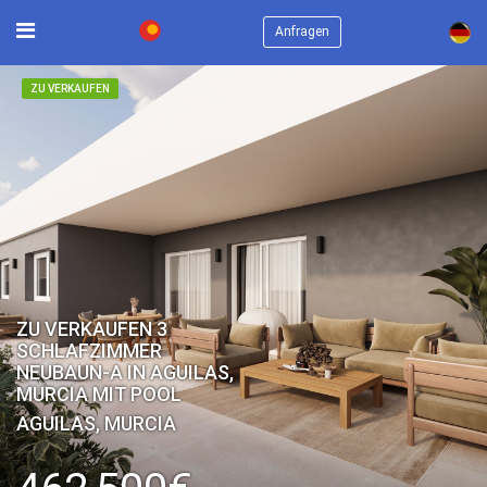
×
Anfragen
ZU VERKAUFEN
ZU VERKAUFEN 3
SCHLAFZIMMER
NEUBAUN-A IN AGUILAS,
MURCIA MIT POOL
AGUILAS, MURCIA