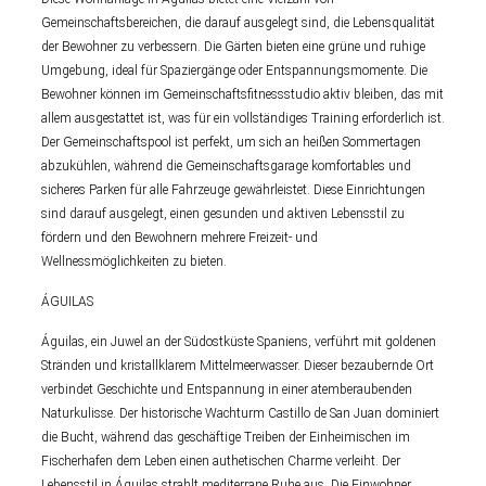
Gemeinschaftsbereichen, die darauf ausgelegt sind, die Lebensqualität
der Bewohner zu verbessern. Die Gärten bieten eine grüne und ruhige
Umgebung, ideal für Spaziergänge oder Entspannungsmomente. Die
Bewohner können im Gemeinschaftsfitnessstudio aktiv bleiben, das mit
allem ausgestattet ist, was für ein vollständiges Training erforderlich ist.
Der Gemeinschaftspool ist perfekt, um sich an heißen Sommertagen
abzukühlen, während die Gemeinschaftsgarage komfortables und
sicheres Parken für alle Fahrzeuge gewährleistet. Diese Einrichtungen
sind darauf ausgelegt, einen gesunden und aktiven Lebensstil zu
fördern und den Bewohnern mehrere Freizeit- und
Wellnessmöglichkeiten zu bieten.
ÁGUILAS
Águilas, ein Juwel an der Südostküste Spaniens, verführt mit goldenen
Stränden und kristallklarem Mittelmeerwasser. Dieser bezaubernde Ort
verbindet Geschichte und Entspannung in einer atemberaubenden
Naturkulisse. Der historische Wachturm Castillo de San Juan dominiert
die Bucht, während das geschäftige Treiben der Einheimischen im
Fischerhafen dem Leben einen authetischen Charme verleiht. Der
Lebensstil in Águilas strahlt mediterrane Ruhe aus. Die Einwohner