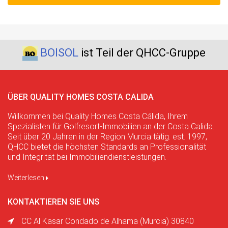
BOISOL
ist Teil der QHCC-Gruppe
ÜBER QUALITY HOMES COSTA CALIDA
Willkommen bei Quality Homes Costa Cálida, Ihrem
Spezialisten für Golfresort-Immobilien an der Costa Calida.
Seit über 20 Jahren in der Region Murcia tätig. est. 1997,
QHCC bietet die höchsten Standards an Professionalität
und Integrität bei Immobiliendienstleistungen.
Weiterlesen
KONTAKTIEREN SIE UNS
CC Al Kasar Condado de Alhama (Murcia) 30840