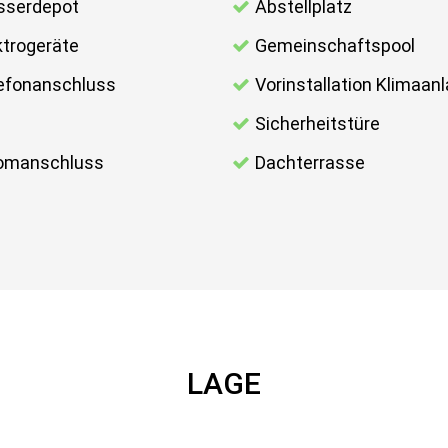
serdepot
Abstellplatz
ktrogeräte
Gemeinschaftspool
efonanschluss
Vorinstallation Klimaan
l
Sicherheitstüre
omanschluss
Dachterrasse
LAGE