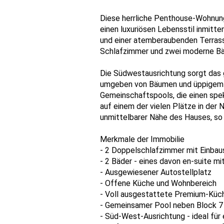
Diese herrliche Penthouse-Wohnung
einen luxuriösen Lebensstil inmit
und einer atemberaubenden Terrass
Schlafzimmer und zwei moderne Bäd
Die Südwestausrichtung sorgt das g
umgeben von Bäumen und üppigem Gr
Gemeinschaftspools, die einen spek
auf einem der vielen Plätze in der 
unmittelbarer Nähe des Hauses, so 
Merkmale der Immobilie
- 2 Doppelschlafzimmer mit Einba
- 2 Bäder - eines davon en-suite m
- Ausgewiesener Autostellplatz
- Offene Küche und Wohnbereich
- Voll ausgestattete Premium-Küc
- Gemeinsamer Pool neben Block 7
- Süd-West-Ausrichtung - ideal für 