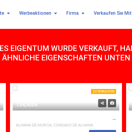
te
Werbeaktionen
Firma
Verkaufen Sie Mi
ES EIGENTUM WURDE VERKAUFT, HABE
ÄHNLICHE EIGENSCHAFTEN UNTEN
ZU VERKAUFEN
134,900€
ZU VERKAUFEN APARTMENT IN CONDADO DE ALHAMA, ALHAMA DE MURCIA MIT POOL
ALHAMA DE MURCIA, CONDADO DE ALHAMA