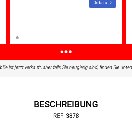
Schlafzimmer: 2
Bäder:
Details
1
m²: 60.00
Apartment for sale in Condado De
Alhama
Zuzanna Andrzejewska
ilie ist jetzt verkauft, aber falls Sie neugierig sind, finden Sie unt
BESCHREIBUNG
REF: 3878