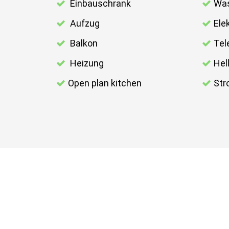
Einbauschrank
Was
Aufzug
Ele
Balkon
Tel
Heizung
Hel
Open plan kitchen
Str