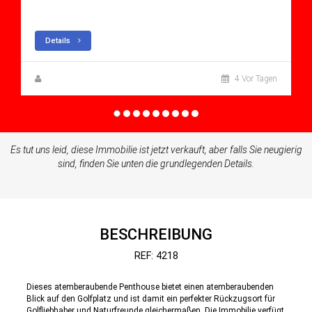
Apartment for sale in Condado De Alhama
Details
Zuzanna Andrzejewska
4 Vor Tagen
Es tut uns leid, diese Immobilie ist jetzt verkauft, aber falls Sie neugierig
sind, finden Sie unten die grundlegenden Details.
BESCHREIBUNG
REF: 4218
Dieses atemberaubende Penthouse bietet einen atemberaubenden
Blick auf den Golfplatz und ist damit ein perfekter Rückzugsort für
Golfliebhaber und Naturfreunde gleichermaßen. Die Immobilie verfügt