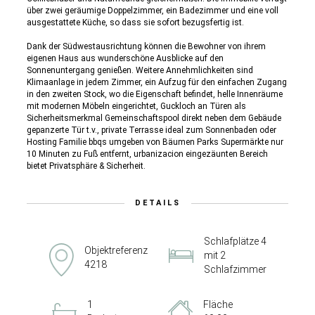
über zwei geräumige Doppelzimmer, ein Badezimmer und eine voll
ausgestattete Küche, so dass sie sofort bezugsfertig ist.
Dank der Südwestausrichtung können die Bewohner von ihrem
eigenen Haus aus wunderschöne Ausblicke auf den
Sonnenuntergang genießen. Weitere Annehmlichkeiten sind
Klimaanlage in jedem Zimmer, ein Aufzug für den einfachen Zugang
in den zweiten Stock, wo die Eigenschaft befindet, helle Innenräume
mit modernen Möbeln eingerichtet, Guckloch an Türen als
Sicherheitsmerkmal Gemeinschaftspool direkt neben dem Gebäude
gepanzerte Tür t.v., private Terrasse ideal zum Sonnenbaden oder
Hosting Familie bbqs umgeben von Bäumen Parks Supermärkte nur
10 Minuten zu Fuß entfernt, urbanizacion eingezäunten Bereich
bietet Privatsphäre & Sicherheit.
DETAILS
Schlafplätze 4
Objektreferenz
mit 2
4218
Schlafzimmer
1
Fläche