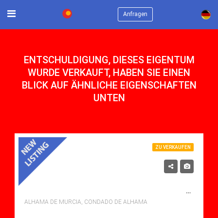
×
Anfragen
ENTSCHULDIGUNG, DIESES EIGENTUM
WURDE VERKAUFT, HABEN SIE EINEN
BLICK AUF ÄHNLICHE EIGENSCHAFTEN
UNTEN
ZU VERKAUFEN
119,900€
ZU VERKAUFEN APARTMENT IN CONDADO DE ALHAMA, ALHAMA DE MURCIA MIT POOL
ALHAMA DE MURCIA, CONDADO DE ALHAMA
Schlafzimmer: 2
Bäder: 1
m²: 60.00