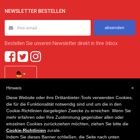
NEWSLETTER BESTELLEN
absenden
Bestellen Sie unseren Newsletter direkt in Ihre Inbox
Hinweis
×
Quality Homes Costa Calida
is a registered trademark of
Diese Website oder ihre Drittanbieter-Tools verwenden Cookies,
La Manga Holiday Home SL duly registered with CIF / tax
die für die Funktionalität notwendig sind und um die in den
no. B-30750053 and address: Bella Luz 07-05, 30389 La
Cookie-Richtlinien dargelegten Zwecke zu erreichen. Wenn Sie
Manga Club, Cartagena, Murcia, Spain.
mehr erfahren oder Ihre Zustimmung gegenüber allen oder
einzelnen Cookies zurückziehen möchten, ziehen Sie bitte die
Cookie-Richtlinien
zurate.
Indem Sie dieses Banner schließen, die Seite nach unten
Quality Homes Costa Cálida - Alle Rechte vorbehalten