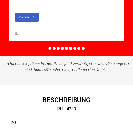
Apartment for sale in Condado De Alhama
Details
Zuzanna Andrzejewska
Es tut uns leid, diese Immobilie ist jetzt verkauft, aber falls Sie neugierig
sind, finden Sie unten die grundlegenden Details.
BESCHREIBUNG
REF: 4233
n-a