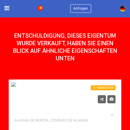
×
Anfragen
ENTSCHULDIGUNG, DIESES EIGENTUM
WURDE VERKAUFT, HABEN SIE EINEN
BLICK AUF ÄHNLICHE EIGENSCHAFTEN
UNTEN
ZU VERKAUFEN
214,425€
ZU VERKAUFEN APARTMENT IN CONDADO DE ALHAMA, ALHAMA DE MURCIA MIT POOL
ALHAMA DE MURCIA, CONDADO DE ALHAMA
Schlafzimmer: 2
Bäder: 2
m²: 90.42