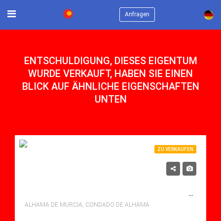
×
Anfragen
ENTSCHULDIGUNG, DIESES EIGENTUM
WURDE VERKAUFT, HABEN SIE EINEN
BLICK AUF ÄHNLICHE EIGENSCHAFTEN
UNTEN
ZU VERKAUFEN
125,000€
ZU VERKAUFEN APARTMENT IN CONDADO DE ALHAMA, ALHAMA DE MURCIA MIT POOL
ALHAMA DE MURCIA, CONDADO DE ALHAMA
Schlafzimmer: 3
Bäder: 1
m²: 62.00