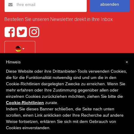
absenden
Bestellen Sie unseren Newsletter direkt in Ihre Inbox
Hinweis
×
Quality Homes Costa Calida
is a registered trademark of
Diese Website oder ihre Drittanbieter-Tools verwenden Cookies,
La Manga Holiday Home SL duly registered with CIF / tax
die für die Funktionalität notwendig sind und um die in den
no. B-30750053 and address: Bella Luz 07-05, 30389 La
Cookie-Richtlinien dargelegten Zwecke zu erreichen. Wenn Sie
Manga Club, Cartagena, Murcia, Spain.
mehr erfahren oder Ihre Zustimmung gegenüber allen oder
einzelnen Cookies zurückziehen möchten, ziehen Sie bitte die
Cookie-Richtlinien
zurate.
Indem Sie dieses Banner schließen, die Seite nach unten
Quality Homes Costa Cálida - Alle Rechte vorbehalten
scrollen, einen Link anklicken oder Ihre Recherche auf andere
Weise fortsetzen, erklären Sie sich mit dem Gebrauch von
Datenschutz
Kontakt
Cookies einverstanden.
Entwickelt von
VNBenny