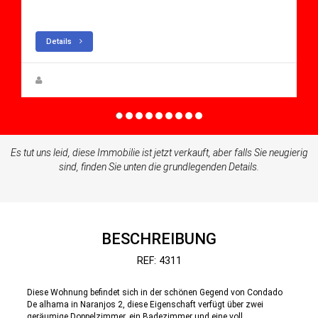
Apartment for sale in Condado De Alhama
Details
Zuzanna Andrzejewska
Es tut uns leid, diese Immobilie ist jetzt verkauft, aber falls Sie neugierig
sind, finden Sie unten die grundlegenden Details.
BESCHREIBUNG
REF: 4311
Diese Wohnung befindet sich in der schönen Gegend von Condado
De alhama in Naranjos 2, diese Eigenschaft verfügt über zwei
geräumige Doppelzimmer, ein Badezimmer und eine voll