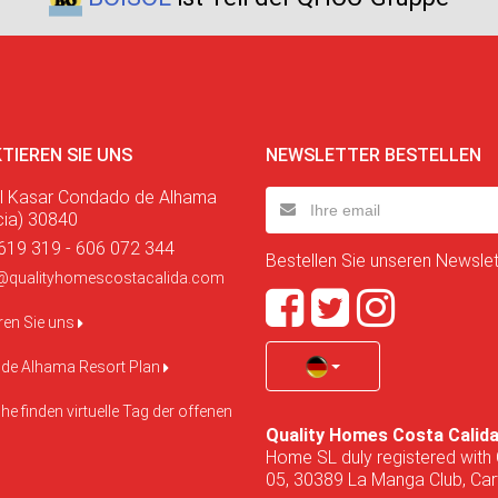
TIEREN SIE UNS
NEWSLETTER BESTELLEN
l Kasar Condado de Alhama
cia) 30840
619 319 - 606 072 344
Bestellen Sie unseren Newslett
@qualityhomescostacalida.com
ren Sie uns
de Alhama Resort Plan
e finden virtuelle Tag der offenen
Quality Homes Costa Calid
Home SL duly registered with 
05, 30389 La Manga Club, Cart