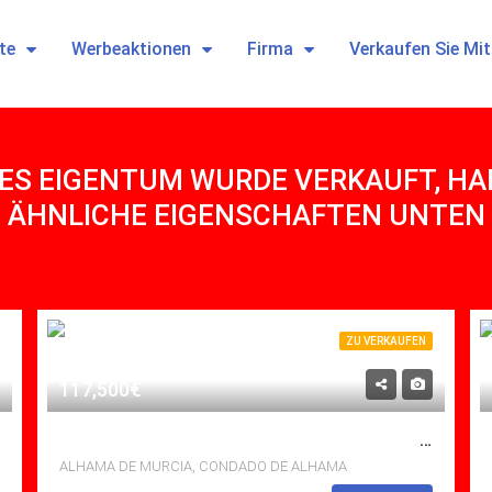
te
Werbeaktionen
Firma
Verkaufen Sie Mi
ES EIGENTUM WURDE VERKAUFT, HABE
ÄHNLICHE EIGENSCHAFTEN UNTEN
ZU VERKAUFEN
117,500€
ZU VERKAUFEN APARTMENT IN CONDADO DE ALHAMA, ALHAMA DE MURCIA MIT POOL
ALHAMA DE MURCIA, CONDADO DE ALHAMA