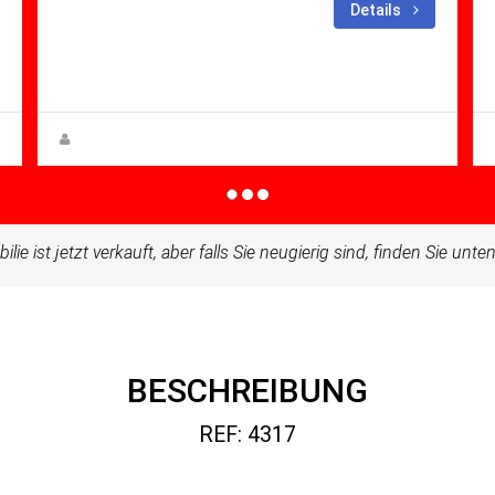
Schlafzimmer: 2
Bäder:
Details
1
m²: 51.00
Apartment for sale in Condado De
Alhama
Anna Gehmacher, M.A.
ilie ist jetzt verkauft, aber falls Sie neugierig sind, finden Sie unt
BESCHREIBUNG
REF: 4317