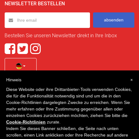
NEWSLETTER BESTELLEN
absenden
Bestellen Sie unseren Newsletter direkt in Ihre Inbox
Hinweis
×
Quality Homes Costa Calida
is a registered trademark of
Diese Website oder ihre Drittanbieter-Tools verwenden Cookies,
La Manga Holiday Home SL duly registered with CIF / tax
die für die Funktionalität notwendig sind und um die in den
no. B-30750053 and address: Bella Luz 07-05, 30389 La
Cookie-Richtlinien dargelegten Zwecke zu erreichen. Wenn Sie
Manga Club, Cartagena, Murcia, Spain.
mehr erfahren oder Ihre Zustimmung gegenüber allen oder
einzelnen Cookies zurückziehen möchten, ziehen Sie bitte die
Cookie-Richtlinien
zurate.
Indem Sie dieses Banner schließen, die Seite nach unten
Quality Homes Costa Cálida - Alle Rechte vorbehalten
scrollen, einen Link anklicken oder Ihre Recherche auf andere