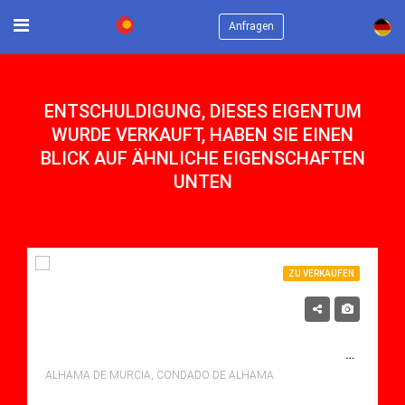
×
Anfragen
ENTSCHULDIGUNG, DIESES EIGENTUM
WURDE VERKAUFT, HABEN SIE EINEN
BLICK AUF ÄHNLICHE EIGENSCHAFTEN
UNTEN
ZU VERKAUFEN
117,000€
ZU VERKAUFEN APARTMENT IN CONDADO DE ALHAMA, ALHAMA DE MURCIA MIT POOL
ALHAMA DE MURCIA, CONDADO DE ALHAMA
Schlafzimmer: 2
Bäder: 1
m²: 67.00