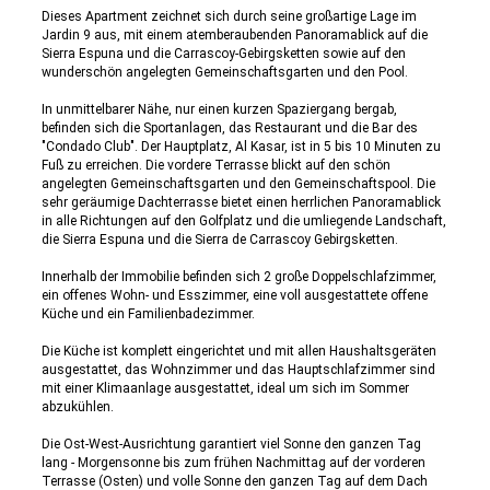
Dieses Apartment zeichnet sich durch seine großartige Lage im
Jardin 9 aus, mit einem atemberaubenden Panoramablick auf die
Sierra Espuna und die Carrascoy-Gebirgsketten sowie auf den
wunderschön angelegten Gemeinschaftsgarten und den Pool.
In unmittelbarer Nähe, nur einen kurzen Spaziergang bergab,
befinden sich die Sportanlagen, das Restaurant und die Bar des
"Condado Club". Der Hauptplatz, Al Kasar, ist in 5 bis 10 Minuten zu
Fuß zu erreichen. Die vordere Terrasse blickt auf den schön
angelegten Gemeinschaftsgarten und den Gemeinschaftspool. Die
sehr geräumige Dachterrasse bietet einen herrlichen Panoramablick
in alle Richtungen auf den Golfplatz und die umliegende Landschaft,
die Sierra Espuna und die Sierra de Carrascoy Gebirgsketten.
Innerhalb der Immobilie befinden sich 2 große Doppelschlafzimmer,
ein offenes Wohn- und Esszimmer, eine voll ausgestattete offene
Küche und ein Familienbadezimmer.
Die Küche ist komplett eingerichtet und mit allen Haushaltsgeräten
ausgestattet, das Wohnzimmer und das Hauptschlafzimmer sind
mit einer Klimaanlage ausgestattet, ideal um sich im Sommer
abzukühlen.
Die Ost-West-Ausrichtung garantiert viel Sonne den ganzen Tag
lang - Morgensonne bis zum frühen Nachmittag auf der vorderen
Terrasse (Osten) und volle Sonne den ganzen Tag auf dem Dach