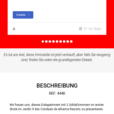
Apartment for sale in Condado De Alhama
Details
Zuzanna Andrzejewska
51 Vor Tagen
Es tut uns leid, diese Immobilie ist jetzt verkauft, aber falls Sie neugierig
sind, finden Sie unten die grundlegenden Details.
BESCHREIBUNG
REF: 4440
Wir freuen uns, dieses Eckapartment mit 2 Schlafzimmern im ersten
Stock im Jardin 9 des Condado de Alhama Resorts zu präsentieren.