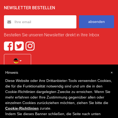
NEWSLETTER BESTELLEN
absenden
Bestellen Sie unseren Newsletter direkt in Ihre Inbox
Hinweis
×
Quality Homes Costa Calida
is a registered trademark of
Diese Website oder ihre Drittanbieter-Tools verwenden Cookies,
La Manga Holiday Home SL duly registered with CIF / tax
die für die Funktionalität notwendig sind und um die in den
no. B-30750053 and address: Bella Luz 07-05, 30389 La
Cookie-Richtlinien dargelegten Zwecke zu erreichen. Wenn Sie
Manga Club, Cartagena, Murcia, Spain.
mehr erfahren oder Ihre Zustimmung gegenüber allen oder
einzelnen Cookies zurückziehen möchten, ziehen Sie bitte die
Cookie-Richtlinien
zurate.
Indem Sie dieses Banner schließen, die Seite nach unten
Quality Homes Costa Cálida - Alle Rechte vorbehalten