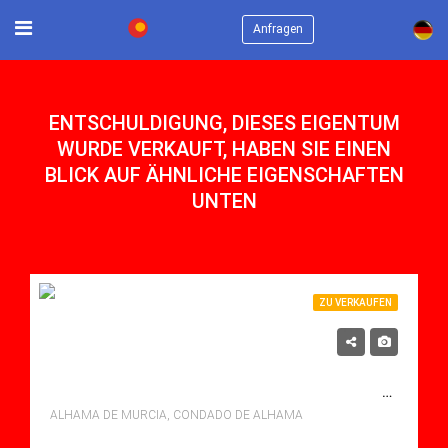
×
Anfragen
ENTSCHULDIGUNG, DIESES EIGENTUM
WURDE VERKAUFT, HABEN SIE EINEN
BLICK AUF ÄHNLICHE EIGENSCHAFTEN
UNTEN
ZU VERKAUFEN
119,900€
NACH SÜDWESTEN AUSGERICHTETES 2-SCHLAFZIMMER-APARTMENT MIT PRIVATEM SOLARIUM AUF DEM DACH, ATEMBERAUBENDER AUSSICHT UND GEMEINSCHAFTSPOOL IM JARDIN 2, CONDADO DE ALHAMA RESORT
ALHAMA DE MURCIA, CONDADO DE ALHAMA
Schlafzimmer: 2
Bäder: 1
m²: 51.00