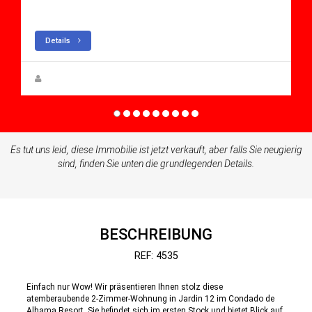
Apartment for sale in Condado De Alhama
Details
Anna Gehmacher, M.A.
Es tut uns leid, diese Immobilie ist jetzt verkauft, aber falls Sie neugierig
sind, finden Sie unten die grundlegenden Details.
BESCHREIBUNG
REF: 4535
Einfach nur Wow! Wir präsentieren Ihnen stolz diese
atemberaubende 2-Zimmer-Wohnung in Jardin 12 im Condado de
Alhama Resort. Sie befindet sich im ersten Stock und bietet Blick auf