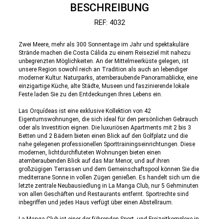
BESCHREIBUNG
REF: 4032
Zwei Meere, mehr als 300 Sonnentage im Jahr und spektakuläre
Strände machen die Costa Cálida zu einem Reiseziel mit nahezu
unbegrenzten Möglichkeiten. An der Mittelmeerküste gelegen, ist
unsere Region sowohl reich an Tradition als auch an lebendiger
moderner Kultur. Naturparks, atemberaubende Panoramablicke, eine
einzigartige Küche, alte Städte, Museen und faszinierende lokale
Feste laden Sie zu den Entdeckungen Ihres Lebens ein.
Las Orquídeas ist eine exklusive Kollektion von 42
Eigentumswohnungen, die sich ideal für den persönlichen Gebrauch
oder als Investition eignen. Die luxuriösen Apartments mit 2 bis 3
Betten und 2 Bädern bieten einen Blick auf den Golfplatz und die
nahe gelegenen professionellen Sporttrainingseinrichtungen. Diese
modernen, lichtdurchfluteten Wohnungen bieten einen
atemberaubenden Blick auf das Mar Menor, und auf ihren
großzügigen Terrassen und dem Gemeinschaftspool können Sie die
mediterrane Sonne in vollen Zügen genießen. Es handelt sich um die
letzte zentrale Neubausiedlung in La Manga Club, nur 5 Gehminuten
von allen Geschäften und Restaurants entfernt. Sportrechte sind
inbegriffen und jedes Haus verfügt über einen Abstellraum.