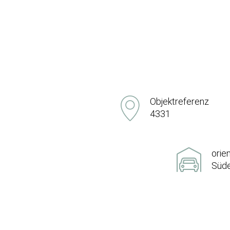
Objektreferenz
4331
orie
Süd