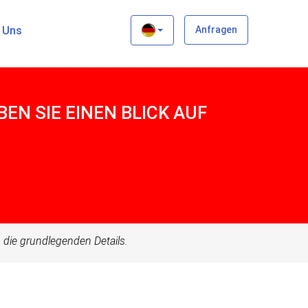
×
t Uns
Anfragen
N SIE EINEN BLICK AUF
en die grundlegenden Details.