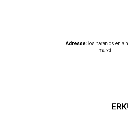
Adresse:
los naranjos en alhama de
murci
ERK