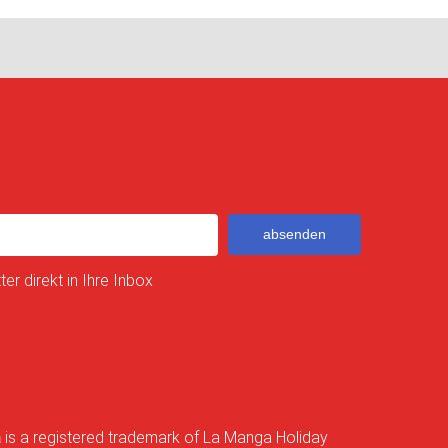
absenden
er direkt in Ihre Inbox
a
is a registered trademark of La Manga Holiday