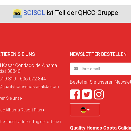
BOISOL
ist Teil der QHCC-Gruppe
TIEREN SIE UNS
NEWSLETTER BESTELLEN
l Kasar Condado de Alhama
cia) 30840
619 319 - 606 072 344
Bestellen Sie unseren Newslett
@qualityhomescostacalida.com
ren Sie uns
de Alhama Resort Plan
e finden virtuelle Tag der offenen
Quality Homes Costa Calid