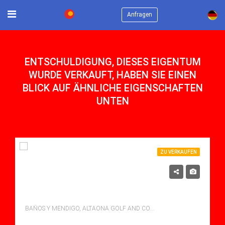
×
Anfragen
ENTSCHULDIGUNG, DIESES EIGENTUM
WURDE VERKAUFT, HABEN SIE EINEN
BLICK AUF ÄHNLICHE EIGENSCHAFTEN
UNTEN
ZU VERKAUFEN
1,190,000€
LUXURIÖSE DESIGNERVILLA AUF HÖCHSTEM NIVEAU
BAÑOS Y MENDIGO, ALTAONA GOLF AND COUNTRY VILLAGE
Schlafzimmer: 4
Bäder: 4
m²: 287.00