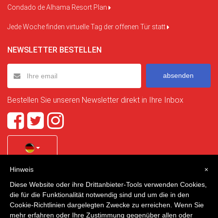
Condado de Alhama Resort Plan
Jede Woche finden virtuelle Tag der offenen Tür statt
NEWSLETTER BESTELLEN
absenden
Bestellen Sie unseren Newsletter direkt in Ihre Inbox
Hinweis
×
Quality Homes Costa Calida
is a registered trademark of
Diese Website oder ihre Drittanbieter-Tools verwenden Cookies,
La Manga Holiday Home SL duly registered with CIF / tax
die für die Funktionalität notwendig sind und um die in den
no. B-30750053 and address: Bella Luz 07-05, 30389 La
Cookie-Richtlinien dargelegten Zwecke zu erreichen. Wenn Sie
Manga Club, Cartagena, Murcia, Spain.
mehr erfahren oder Ihre Zustimmung gegenüber allen oder