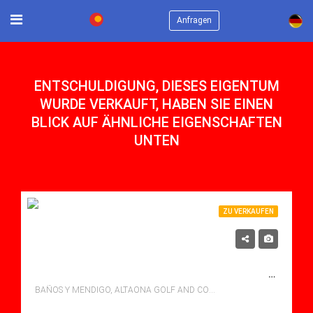
×
Anfragen
ENTSCHULDIGUNG, DIESES EIGENTUM
WURDE VERKAUFT, HABEN SIE EINEN
BLICK AUF ÄHNLICHE EIGENSCHAFTEN
UNTEN
ZU VERKAUFEN
315,500€
SCHÖNES, GUT GESTALTETES STADTHAUS, AM GOLFPLATZ, IN DER NÄHE VON MURCIA UND DEN STRÄNDEN.
BAÑOS Y MENDIGO, ALTAONA GOLF AND COUNTRY VILLAGE
Schlafzimmer: 3
Bäder: 2
m²: 115.00