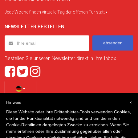
Jede Woche finden virtuelle Tag der offenen Tür statt
NEWSLETTER BESTELLEN
absenden
Bestellen Sie unseren Newsletter direkt in Ihre Inbox
Hinweis
×
Quality Homes Costa Calida
is a registered trademark of
Diese Website oder ihre Drittanbieter-Tools verwenden Cookies,
La Manga Holiday Home SL duly registered with CIF / tax
die für die Funktionalität notwendig sind und um die in den
no. B-30750053 and address: Bella Luz 07-05, 30389 La
Cookie-Richtlinien dargelegten Zwecke zu erreichen. Wenn Sie
Manga Club, Cartagena, Murcia, Spain.
mehr erfahren oder Ihre Zustimmung gegenüber allen oder
einzelnen Cookies zurückziehen möchten, ziehen Sie bitte die