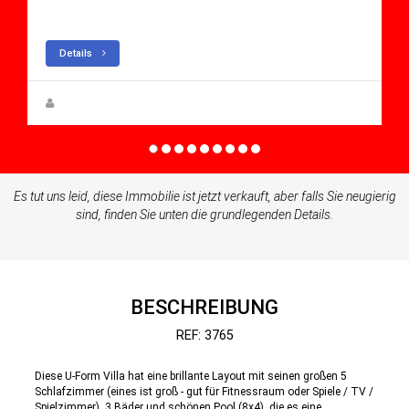
Villa for sale in Altaona Golf And Country Village
Details
Steen Greve
Es tut uns leid, diese Immobilie ist jetzt verkauft, aber falls Sie neugierig
sind, finden Sie unten die grundlegenden Details.
BESCHREIBUNG
REF: 3765
Diese U-Form Villa hat eine brillante Layout mit seinen großen 5
Schlafzimmer (eines ist groß - gut für Fitnessraum oder Spiele / TV /
Spielzimmer), 3 Bäder und schönen Pool (8x4), die es eine