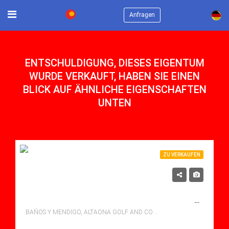
×
Anfragen
ENTSCHULDIGUNG, DIESES EIGENTUM
WURDE VERKAUFT, HABEN SIE EINEN
BLICK AUF ÄHNLICHE EIGENSCHAFTEN
UNTEN
ZU VERKAUFEN
513,500€
NUR NOCH WENIGE VERFÜGBAR – SEHR SCHÖNES HAUS MIT 3 SCHLAFZIMMERN, 3 BÄDERN UND PRIVATEM POOL IN GUTER LAGE AM GOLFPLATZ
BAÑOS Y MENDIGO, ALTAONA GOLF AND COUNTRY VILLAGE
Schlafzimmer: 3
Bäder: 3
m²: 209.00