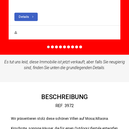
Villa for sale in Altaona Golf And Country Village
Details
Steen Greve
Es tut uns leid, diese Immobilie ist jetzt verkauft, aber falls Sie neugierig
sind, finden Sie unten die grundlegenden Details.
BESCHREIBUNG
REF: 3972
Wir präsentieren stolz diese schönen Villen auf Mosa/Altaona.
Kirschrote, sonnige Häuser, die für einen Outdoor-Lifestyle entworfen