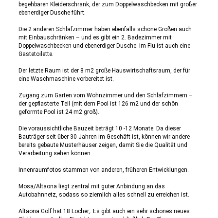
begehbaren Kleiderschrank, der zum Doppelwaschbecken mit großer
ebenerdiger Dusche führt.
Die 2 anderen Schlafzimmer haben ebenfalls schöne Größen auch
mit Einbauschränken – und es gibt ein 2. Badezimmer mit
Doppelwaschbecken und ebenerdiger Dusche. Im Flu ist auch eine
Gastetoilette.
Der letzte Raum ist der 8 m2 große Hauswirtschaftsraum, der für
eine Waschmaschine vorbereitet ist.
Zugang zum Garten vom Wohnzimmer und den Schlafzimmern –
der gepflasterte Teil (mit dem Pool ist 126 m2 und der schön
geformte Pool ist 24 m2 groß).
Die voraussichtliche Bauzeit beträgt 10 -12 Monate. Da dieser
Bauträger seit über 30 Jahren im Geschäft ist, können wir andere
bereits gebaute Musterhäuser zeigen, damit Sie die Qualität und
Verarbeitung sehen können.
Innenraumfotos stammen von anderen, früheren Entwicklungen.
Mosa/Altaona liegt zentral mit guter Anbindung an das
Autobahnnetz, sodass so ziemlich alles schnell zu erreichen ist.
Altaona Golf hat 18 Löcher,. Es gibt auch ein sehr schönes neues