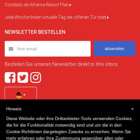
Condado de Alhama Resort Plan
Jede Woche finden virtuelle Tag der offenen Tür statt
NEWSLETTER BESTELLEN
absenden
Bestellen Sie unseren Newsletter direkt in Ihre Inbox
Hinweis
×
Quality Homes Costa Calida
is a registered trademark of
Diese Website oder ihre Drittanbieter-Tools verwenden Cookies,
La Manga Holiday Home SL duly registered with CIF / tax
die für die Funktionalität notwendig sind und um die in den
no. B-30750053 and address: Bella Luz 07-05, 30389 La
Cookie-Richtlinien dargelegten Zwecke zu erreichen. Wenn Sie
Manga Club, Cartagena, Murcia, Spain.
mehr erfahren oder Ihre Zustimmung gegenüber allen oder