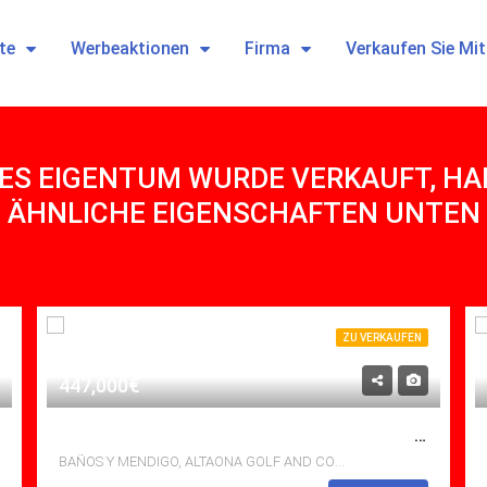
te
Werbeaktionen
Firma
Verkaufen Sie Mi
ES EIGENTUM WURDE VERKAUFT, HABE
ÄHNLICHE EIGENSCHAFTEN UNTEN
ZU VERKAUFEN
447,000€
ZU VERKAUFEN VILLA IN ALTAONA GOLF AND COUNTRY VILLAGE, BAÃ±OS Y MENDIGO MIT POOL
BAÑOS Y MENDIGO, ALTAONA GOLF AND COUNTRY VILLAGE