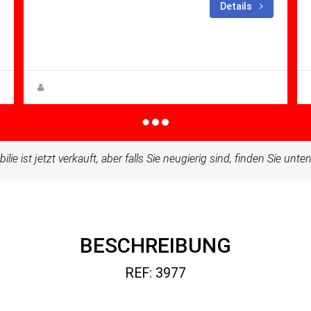
Schlafzimmer: 2
Bäder:
Details
2
m²: 143.00
Villa for sale in Altaona Golf And
Country Village
Steen Greve
ilie ist jetzt verkauft, aber falls Sie neugierig sind, finden Sie unt
BESCHREIBUNG
REF: 3977