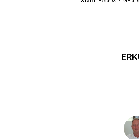
Stadt:
BAÑOS Y MEND
ERK