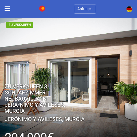
×
Anfragen
ZU VERKAUFEN
ZU VERKAUFEN 3
SCHLAFZIMMER
NEUBAUVILLA IN
JERÃ³NIMO Y AVILESES,
MURCIA
JERÓNIMO Y AVILESES, MURCIA