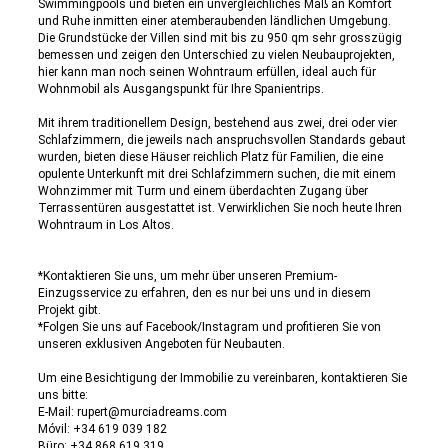
Swimmingpools und bieten ein unvergleichliches Maß an Komfort
und Ruhe inmitten einer atemberaubenden ländlichen Umgebung.
Die Grundstücke der Villen sind mit bis zu 950 qm sehr grosszügig
bemessen und zeigen den Unterschied zu vielen Neubauprojekten,
hier kann man noch seinen Wohntraum erfüllen, ideal auch für
Wohnmobil als Ausgangspunkt für Ihre Spanientrips.
Mit ihrem traditionellem Design, bestehend aus zwei, drei oder vier
Schlafzimmern, die jeweils nach anspruchsvollen Standards gebaut
wurden, bieten diese Häuser reichlich Platz für Familien, die eine
opulente Unterkunft mit drei Schlafzimmern suchen, die mit einem
Wohnzimmer mit Turm und einem überdachten Zugang über
Terrassentüren ausgestattet ist. Verwirklichen Sie noch heute Ihren
Wohntraum in Los Altos.
*Kontaktieren Sie uns, um mehr über unseren Premium-
Einzugsservice zu erfahren, den es nur bei uns und in diesem
Projekt gibt.
*Folgen Sie uns auf Facebook/Instagram und profitieren Sie von
unseren exklusiven Angeboten für Neubauten.
Um eine Besichtigung der Immobilie zu vereinbaren, kontaktieren Sie
uns bitte:
E-Mail: rupert@murciadreams.com
Móvil: +34 619 039 182
Büro: +34 868 619 319