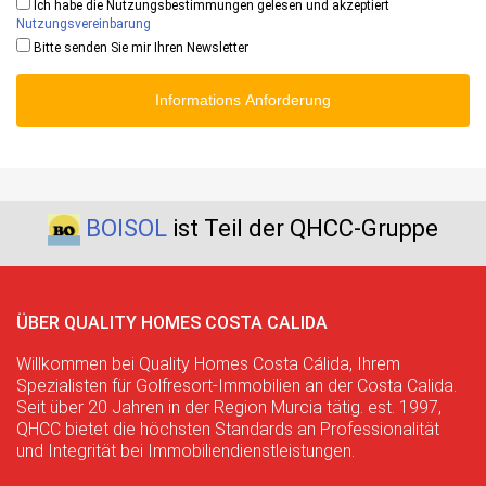
Ich habe die Nutzungsbestimmungen gelesen und akzeptiert
Nutzungsvereinbarung
Bitte senden Sie mir Ihren Newsletter
Informations Anforderung
BOISOL
ist Teil der QHCC-Gruppe
ÜBER QUALITY HOMES COSTA CALIDA
Willkommen bei Quality Homes Costa Cálida, Ihrem
Spezialisten für Golfresort-Immobilien an der Costa Calida.
Seit über 20 Jahren in der Region Murcia tätig. est. 1997,
QHCC bietet die höchsten Standards an Professionalität
und Integrität bei Immobiliendienstleistungen.