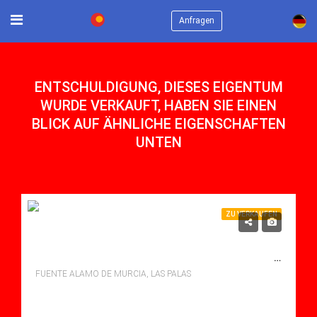
×
Anfragen
ENTSCHULDIGUNG, DIESES EIGENTUM
WURDE VERKAUFT, HABEN SIE EINEN
BLICK AUF ÄHNLICHE EIGENSCHAFTEN
UNTEN
ZU VERKAUFEN
320,000€
SCHLÜSSELFERTIGE AZALEA 3 BETT/2 BÄDER LUXUSVILLEN
FUENTE ALAMO DE MURCIA, LAS PALAS
Schlafzimmer: 3
Bäder: 2
m²: 180.49
Villa for sale in Las Palas