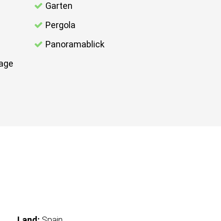
Garten
Pergola
Panoramablick
age
Land:
Spain