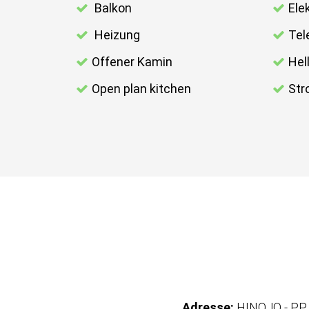
Balkon
Ele
Heizung
Tel
Offener Kamin
Hel
Open plan kitchen
Str
Adresse:
HINOJO - PP