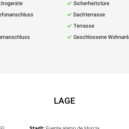
ktrogeräte
Sicherheitstüre
efonanschluss
Dachterrasse
l
Terrasse
omanschluss
Geschlossene Wohnanl
LAGE
 EL
Stadt:
Fuente alamo de Murcia