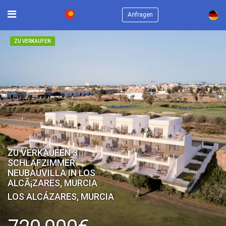
×
Anfragen
ZU VERKAUFEN
ZU VERKAUFEN 3
SCHLAFZIMMER
NEUBAUVILLA IN LOS
ALCÃ¡ZARES, MURCIA
LOS ALCÁZARES, MURCIA