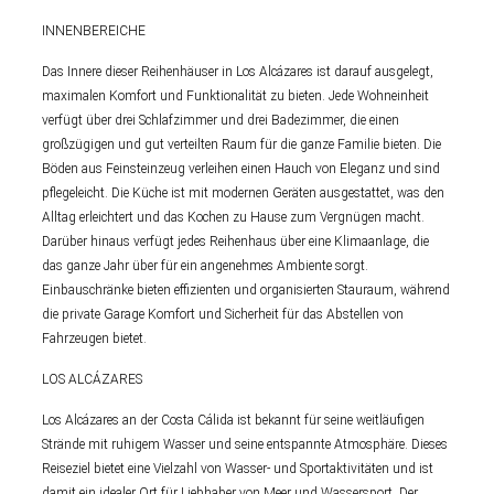
INNENBEREICHE
Das Innere dieser Reihenhäuser in Los Alcázares ist darauf ausgelegt,
maximalen Komfort und Funktionalität zu bieten. Jede Wohneinheit
verfügt über drei Schlafzimmer und drei Badezimmer, die einen
großzügigen und gut verteilten Raum für die ganze Familie bieten. Die
Böden aus Feinsteinzeug verleihen einen Hauch von Eleganz und sind
pflegeleicht. Die Küche ist mit modernen Geräten ausgestattet, was den
Alltag erleichtert und das Kochen zu Hause zum Vergnügen macht.
Darüber hinaus verfügt jedes Reihenhaus über eine Klimaanlage, die
das ganze Jahr über für ein angenehmes Ambiente sorgt.
Einbauschränke bieten effizienten und organisierten Stauraum, während
die private Garage Komfort und Sicherheit für das Abstellen von
Fahrzeugen bietet.
LOS ALCÁZARES
Los Alcázares an der Costa Cálida ist bekannt für seine weitläufigen
Strände mit ruhigem Wasser und seine entspannte Atmosphäre. Dieses
Reiseziel bietet eine Vielzahl von Wasser- und Sportaktivitäten und ist
damit ein idealer Ort für Liebhaber von Meer und Wassersport. Der