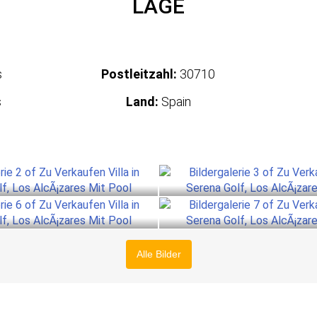
LAGE
s
Postleitzahl:
30710
s
Land:
Spain
Alle Bilder