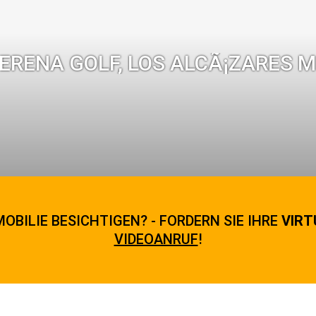
SERENA GOLF, LOS ALCÃ¡ZARES M
OBILIE BESICHTIGEN? - FORDERN SIE IHRE
VIRT
VIDEOANRUF
!