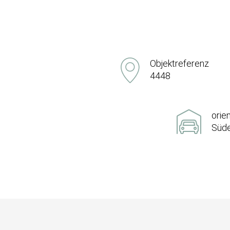
Objektreferenz
4448
orie
Süd