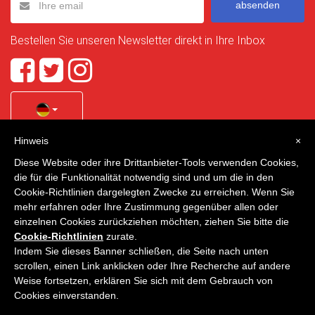
absenden
Bestellen Sie unseren Newsletter direkt in Ihre Inbox
Hinweis
×
Quality Homes Costa Calida
is a registered trademark of
Diese Website oder ihre Drittanbieter-Tools verwenden Cookies,
La Manga Holiday Home SL duly registered with CIF / tax
die für die Funktionalität notwendig sind und um die in den
no. B-30750053 and address: Bella Luz 07-05, 30389 La
Cookie-Richtlinien dargelegten Zwecke zu erreichen. Wenn Sie
Manga Club, Cartagena, Murcia, Spain.
mehr erfahren oder Ihre Zustimmung gegenüber allen oder
einzelnen Cookies zurückziehen möchten, ziehen Sie bitte die
Cookie-Richtlinien
zurate.
Indem Sie dieses Banner schließen, die Seite nach unten
Quality Homes Costa Cálida - Alle Rechte vorbehalten
scrollen, einen Link anklicken oder Ihre Recherche auf andere
Weise fortsetzen, erklären Sie sich mit dem Gebrauch von
Datenschutz
Kontakt
Cookies einverstanden.
Entwickelt von
VNBenny