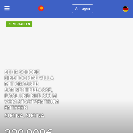
×
Anfragen
ZU VERKAUFEN
SEHR SCHÖNE
EINSTÖCKIGE VILLA
MIT GROSSER S
ONNENTERRASSE, P
OOL UND NUR 300 M V
OM STADTZENTRUM E
NTFERN
SUCINA, SUCINA