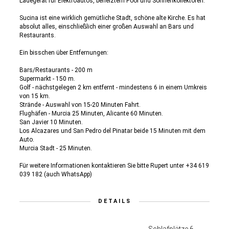
Ladegerät für Elektroautos, beheiztem Pool und Sonnenkollektoren.
Sucina ist eine wirklich gemütliche Stadt, schöne alte Kirche. Es hat
absolut alles, einschließlich einer großen Auswahl an Bars und
Restaurants.
Ein bisschen über Entfernungen:
Bars/Restaurants - 200 m
Supermarkt - 150 m.
Golf - nächstgelegen 2 km entfernt - mindestens 6 in einem Umkreis
von 15 km.
Strände - Auswahl von 15-20 Minuten Fahrt.
Flughäfen - Murcia 25 Minuten, Alicante 60 Minuten.
San Javier 10 Minuten.
Los Alcazares und San Pedro del Pinatar beide 15 Minuten mit dem
Auto.
Murcia Stadt - 25 Minuten.
Für weitere Informationen kontaktieren Sie bitte Rupert unter +34 619
039 182 (auch WhatsApp)
DETAILS