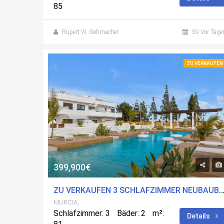
85
Rupert W. Gehmacher
59 Vor Tage
ZU VERKAUFEN
399,900€
ZU VERKAUFEN 3 SCHLAFZIMMER NEUBAUBUNGALOW IN LOS ALCÃ¡ZARES, MURCIA M
MURCIA,
Schlafzimmer: 3
Bäder: 2
m²:
Details