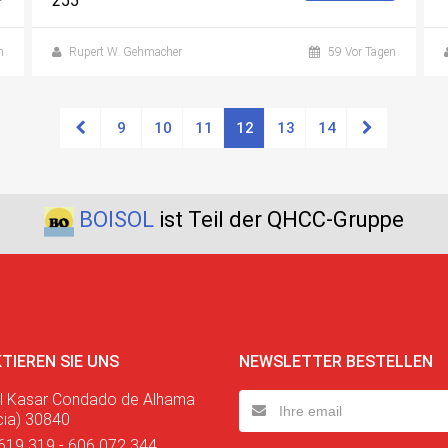
255
n
Rupert W. Gehmacher
59 Vor Tagen
9
10
11
12
13
14
BOISOL
ist Teil der QHCC-Gruppe
TIEREN SIE UNS
NEWSLETTER BESTELLEN
l Kasar Condado de Alhama
cia) 30840
619 319 - 606 072 344