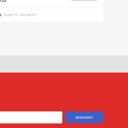
132
Rupert W. Gehmacher
absenden