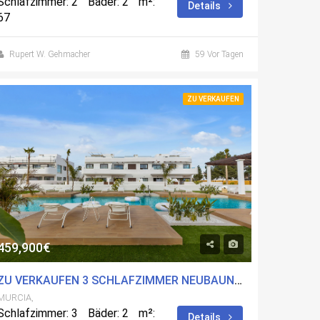
Schlafzimmer: 2
Bäder: 2
m²:
Details
67
Rupert W. Gehmacher
59 Vor Tagen
ZU VERKAUFEN
459,900€
ZU VERKAUFEN 3 SCHLAFZIMMER NEUBAUN-A IN LOS ALCÃ¡ZARES, MURCIA MIT POOL
MURCIA,
Schlafzimmer: 3
Bäder: 2
m²:
Details