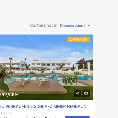
Sortiere nach:
Neueste zuerst
ZU VERKAUFEN
399,900€
ZU VERKAUFEN 2 SCHLAFZIMMER NEUBAUN-A IN LOS ALCÃ¡ZARES, MURCIA MIT POOL
MURCIA,