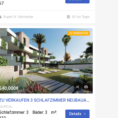
67
Rupert W. Gehmacher
59 Vor Tagen
ZU VERKAUFEN
540,000€
ZU VERKAUFEN 3 SCHLAFZIMMER NEUBAUAPARTMENT IN CARTAGENA, MURCIA MIT POOL
MURCIA,
Schlafzimmer: 3
Bäder: 3
m²:
Details