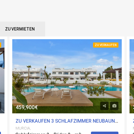
ZU VERMIETEN
ZU VERKAUFEN
459,900€
MIT POOL
ZU VERKAUFEN 3 SCHLAFZIMMER NEUBAUN-A IN LOS ALCÃ¡ZARES, MURCIA MIT POOL
MURCIA,