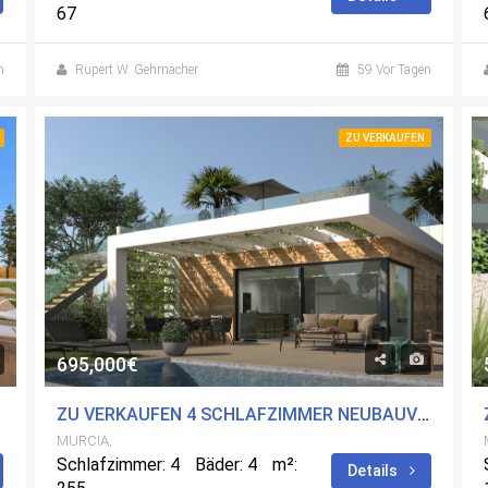
67
n
Rupert W. Gehmacher
59 Vor Tagen
ZU VERKAUFEN
695,000€
IT POOL
ZU VERKAUFEN 4 SCHLAFZIMMER NEUBAUVILLA IN LOS ALCÃ¡ZARES, MURCIA MIT POOL
MURCIA,
Schlafzimmer: 4
Bäder: 4
m²:
Details