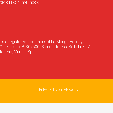
er direkt in Ihre Inbox
a
is a registered trademark of La Manga Holiday
CIF / tax no. B-30750053 and address: Bella Luz 07-
agena, Murcia, Spain.
Entwickelt von
VNBenny