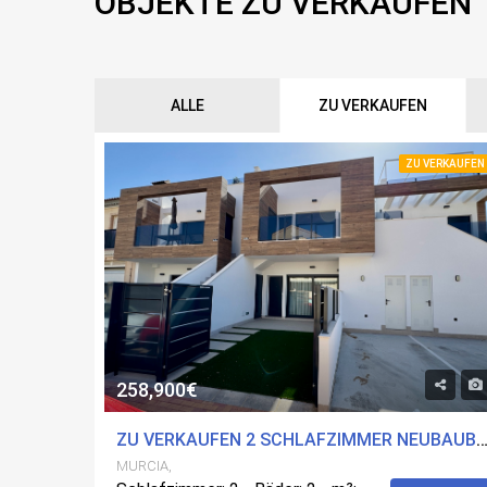
OBJEKTE ZU VERKAUFEN
ALLE
ZU VERKAUFEN
ZU VERKAUFEN
258,900€
ZU VERKAUFEN 2 SCHLAFZIMMER NEUBAUBUNGALOW IN SAN PEDRO DEL PINATAR, MURCIA 
MURCIA,