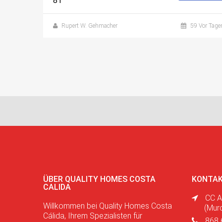
81
Rupert W. Gehmacher
59 Vor Tage
ÜBER QUALITY HOMES COSTA
KONTAK
CALIDA
CC A
Willkommen bei Quality Homes Costa
(Mur
Cálida, Ihrem Spezialisten für
868 