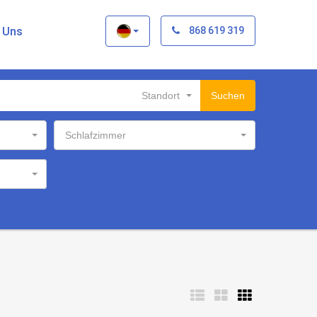
×
t Uns
868 619 319
Standort
Suchen
Schlafzimmer