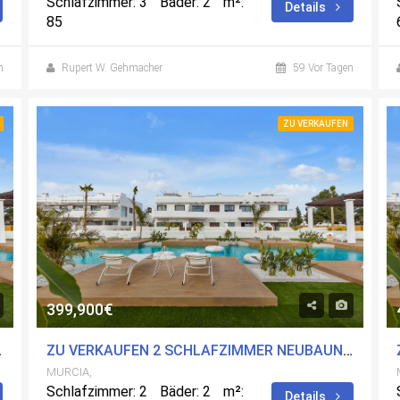
Schlafzimmer: 3
Bäder: 2
m²:
Details
85
n
Rupert W. Gehmacher
59 Vor Tagen
ZU VERKAUFEN
399,900€
URCIA MIT POOL
ZU VERKAUFEN 2 SCHLAFZIMMER NEUBAUN-A IN LOS ALCÃ¡ZARES, MURCIA MIT POOL
MURCIA,
Schlafzimmer: 2
Bäder: 2
m²:
Details