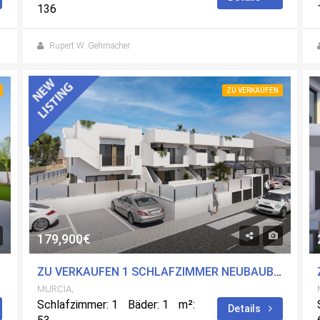
136
Rupert W. Gehmacher
ZU VERKAUFEN
179,900€
MURCIA
ZU VERKAUFEN 1 SCHLAFZIMMER NEUBAUBUNGALOW IN SAN PEDRO DEL PINATAR, MURCIA MIT POOL
MURCIA,
Schlafzimmer: 1
Bäder: 1
m²:
Details