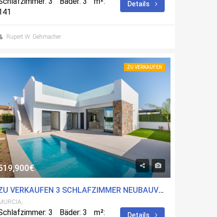
Schlafzimmer: 3
Bäder: 3
m²:
Details
141
Rupert W. Gehmacher
ZU VERKAUFEN
519,900€
ZU VERKAUFEN 3 SCHLAFZIMMER NEUBAUVILLA IN LOS ALCÃ¡ZARES, MURCIA
MURCIA,
Schlafzimmer: 3
Bäder: 3
m²:
Details