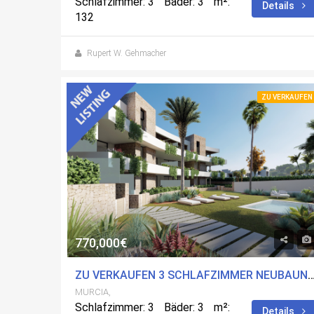
Schlafzimmer: 3
Bäder: 3
m²:
Details
132
Rupert W. Gehmacher
ZU VERKAUFEN
770,000€
ZU VERKAUFEN 3 SCHLAFZIMMER NEUBAUN-A IN CARTAGENA, MU
MURCIA,
Schlafzimmer: 3
Bäder: 3
m²:
Details