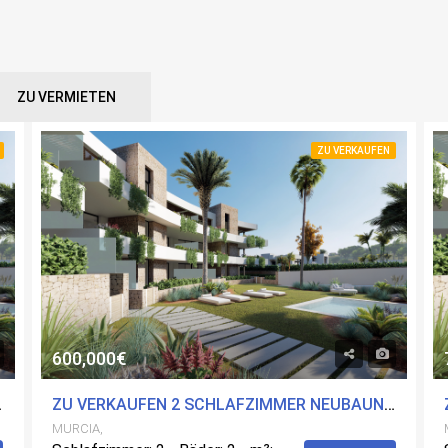
ZU VERMIETEN
ZU VERKAUFEN
600,000€
URCIA MIT POOL
ZU VERKAUFEN 2 SCHLAFZIMMER NEUBAUN-A IN CARTAGENA, MURCIA MIT POOL
MURCIA,