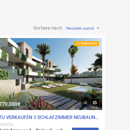
Sortiere nach:
Neueste zuerst
ZU VERKAUFEN
770,000€
ZU VERKAUFEN 3 SCHLAFZIMMER NEUBAUN-A IN CARTAGENA, MURCIA MIT POOL
MURCIA,