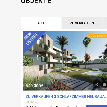
OBJEKTE
ALLE
ZU VERKAUFEN
ZU VERKAUFEN
540,000€
ZU VERKAUFEN 3 SCHLAFZIMMER NEUBAUAPARTMENT IN CARTAGENA, M
MURCIA,