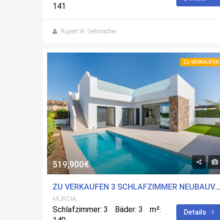
141
Rupert W. Gehmacher
ZU VERKAUFEN
519,900€
ZU VERKAUFEN 3 SCHLAFZIMMER NEUBAUVILLA IN LOS ALCÃ¡ZARES, 
MURCIA,
Schlafzimmer: 3
Bäder: 3
m²:
Details