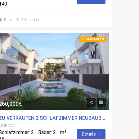
140
Rupert W. Gehmacher
ZU VERKAUFEN
260,000€
ZU VERKAUFEN 2 SCHLAFZIMMER NEUBAUBUNGALOW IN TORRE-PACHECO, MURCIA MIT POOL
MURCIA,
Schlafzimmer: 2
Bäder: 2
m²:
Details