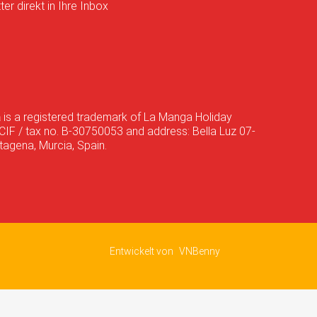
er direkt in Ihre Inbox
a
is a registered trademark of La Manga Holiday
CIF / tax no. B-30750053 and address: Bella Luz 07-
agena, Murcia, Spain.
Entwickelt von
VNBenny