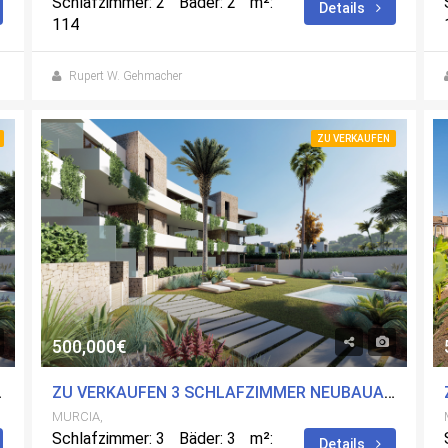
Schlafzimmer: 2
Bäder: 2
m²:
Details
114
Rupert W. Gehmacher
ZU VERKAUFEN
500,000€
RCIA MIT POOL
ZU VERKAUFEN 3 SCHLAFZIMMER NEUBAUAPARTMENT IN CARTAGENA, MURCIA MIT POOL
MURCIA,
Schlafzimmer: 3
Bäder: 3
m²:
Details