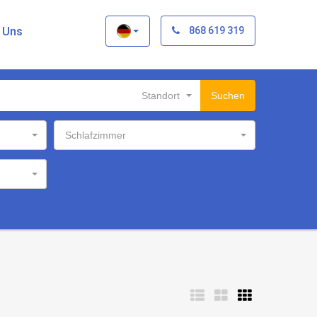
×
t Uns
868 619 319
Standort
Suchen
Schlafzimmer