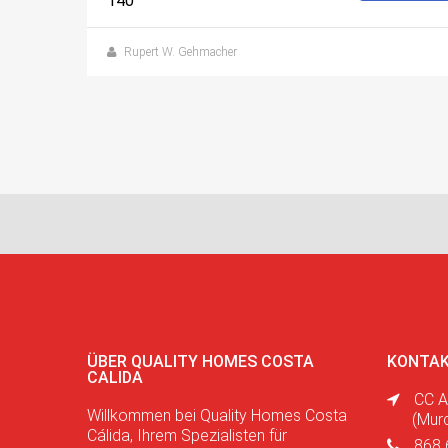
140
Rupert W. Gehmacher
ÜBER QUALITY HOMES COSTA
KONTAK
CALIDA
CC A
Willkommen bei Quality Homes Costa
(Mur
Cálida, Ihrem Spezialisten für
868 