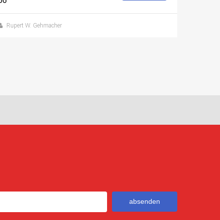
66
Rupert W. Gehmacher
absenden