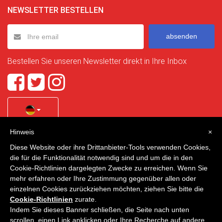
NEWSLETTER BESTELLEN
absenden
Bestellen Sie unseren Newsletter direkt in Ihre Inbox
Hinweis
×
Quality Homes Costa Calida
is a registered trademark of
Diese Website oder ihre Drittanbieter-Tools verwenden Cookies,
La Manga Holiday Home SL duly registered with CIF / tax
die für die Funktionalität notwendig sind und um die in den
no. B-30750053 and address: Bella Luz 07-05, 30389 La
Cookie-Richtlinien dargelegten Zwecke zu erreichen. Wenn Sie
Manga Club, Cartagena, Murcia, Spain.
mehr erfahren oder Ihre Zustimmung gegenüber allen oder
einzelnen Cookies zurückziehen möchten, ziehen Sie bitte die
Cookie-Richtlinien
zurate.
Indem Sie dieses Banner schließen, die Seite nach unten
Quality Homes Costa Cálida - Alle Rechte vorbehalten
scrollen, einen Link anklicken oder Ihre Recherche auf andere