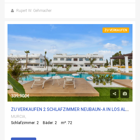
Rupert W. Gehmacher
ZU VERKAUFEN
339,900€
ZU VERKAUFEN 2 SCHLAFZIMMER NEUBAUN-A IN LOS ALCÃ¡ZARES, MURCIA MIT POOL
MURCIA,
Schlafzimmer: 2
Bäder: 2
m²: 72