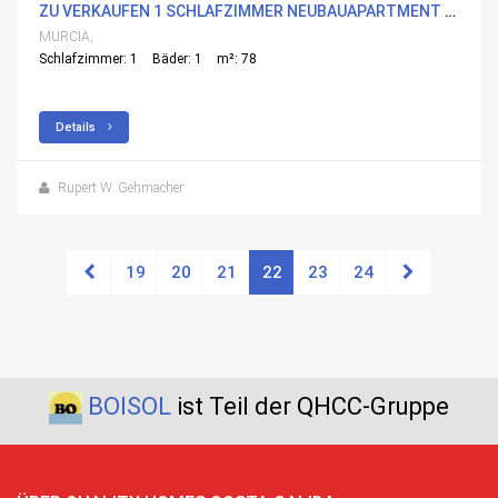
ZU VERKAUFEN 1 SCHLAFZIMMER NEUBAUAPARTMENT IN LA MANGA DEL MAR MENOR, MURCIA MIT POOL
MURCIA,
Schlafzimmer: 1
Bäder: 1
m²: 78
Details
Rupert W. Gehmacher
19
20
21
22
23
24
BOISOL
ist Teil der QHCC-Gruppe