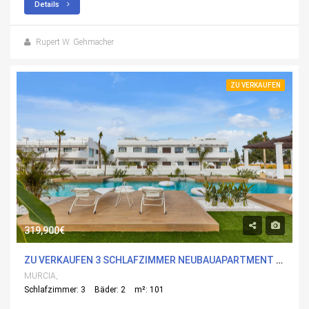
Details
Rupert W. Gehmacher
ZU VERKAUFEN
319,900€
ZU VERKAUFEN 3 SCHLAFZIMMER NEUBAUAPARTMENT IN LOS ALCÃ¡ZARES, MURCIA MIT POOL
MURCIA,
Schlafzimmer: 3
Bäder: 2
m²: 101