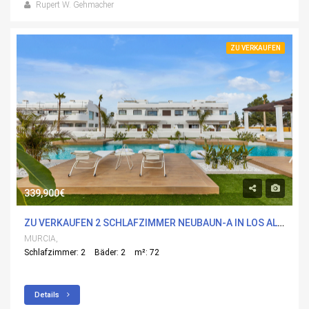
Rupert W. Gehmacher
ZU VERKAUFEN
339,900€
ZU VERKAUFEN 2 SCHLAFZIMMER NEUBAUN-A IN LOS ALCÃ¡ZARES, MURCIA MIT POOL
MURCIA,
Schlafzimmer: 2
Bäder: 2
m²: 72
Details