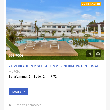
ZU VERKAUFEN
339,900€
ZU VERKAUFEN 2 SCHLAFZIMMER NEUBAUN-A IN LOS ALCÃ¡ZARES, MURCIA MIT POOL
MURCIA,
Schlafzimmer: 2
Bäder: 2
m²: 72
Details
Rupert W. Gehmacher