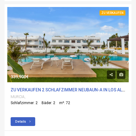
ZU VERKAUFEN
339,900€
ZU VERKAUFEN 2 SCHLAFZIMMER NEUBAUN-A IN LOS ALCÃ¡ZARES, MURCIA MIT POOL
MURCIA,
Schlafzimmer: 2
Bäder: 2
m²: 72
Details