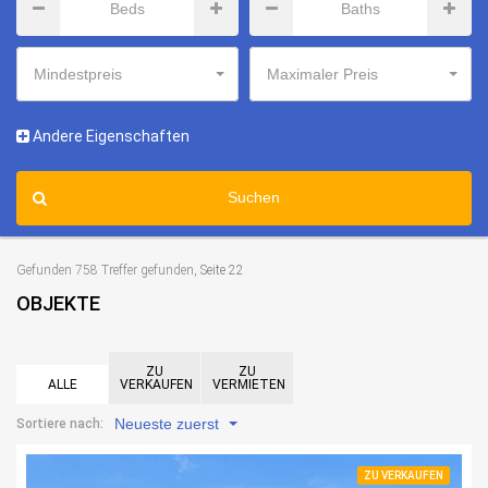
Mindestpreis
Maximaler Preis
Andere Eigenschaften
Suchen
Gefunden 758 Treffer gefunden
, Seite 22
OBJEKTE
ZU
ZU
ALLE
VERKAUFEN
VERMIETEN
Neueste zuerst
Sortiere nach:
ZU VERKAUFEN