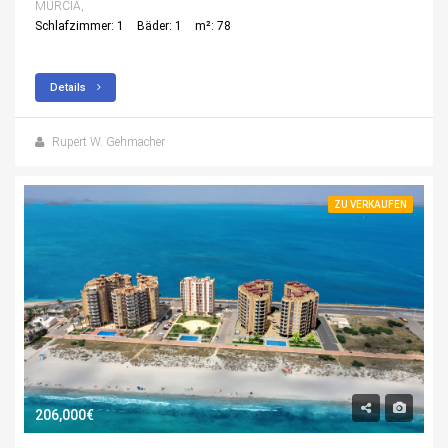
MURCIA,
Schlafzimmer: 1
Bäder: 1
m²: 78
Details
Rupert W. Gehmacher
ZU VERKAUFEN
206,000€