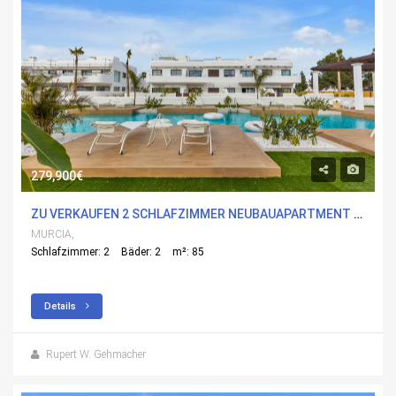
279,900€
ZU VERKAUFEN 2 SCHLAFZIMMER NEUBAUAPARTMENT IN LOS ALCÃ¡ZARES, MURCIA MIT POOL
MURCIA,
Schlafzimmer: 2
Bäder: 2
m²: 85
Details
Rupert W. Gehmacher