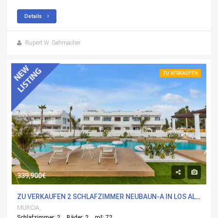
Details
Rupert W. Gehmacher
ZU VERKAUFEN
339,900€
ZU VERKAUFEN 2 SCHLAFZIMMER NEUBAUN-A IN LOS ALCÃ¡ZARES, MURCIA MIT POOL
MURCIA,
Schlafzimmer: 2
Bäder: 2
m²: 72