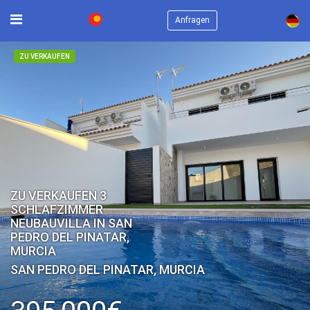
×
Anfragen
ZU VERKAUFEN
ZU VERKAUFEN 3
SCHLAFZIMMER
NEUBAUVILLA IN SAN
PEDRO DEL PINATAR,
MURCIA
SAN PEDRO DEL PINATAR, MURCIA