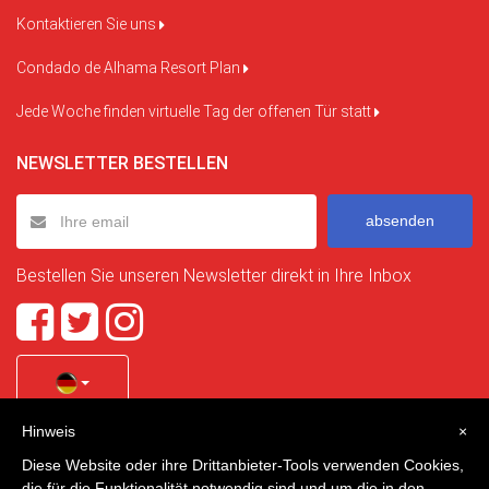
Kontaktieren Sie uns
Condado de Alhama Resort Plan
Jede Woche finden virtuelle Tag der offenen Tür statt
NEWSLETTER BESTELLEN
absenden
Bestellen Sie unseren Newsletter direkt in Ihre Inbox
Hinweis
×
Quality Homes Costa Calida
is a registered trademark of
Diese Website oder ihre Drittanbieter-Tools verwenden Cookies,
La Manga Holiday Home SL duly registered with CIF / tax
die für die Funktionalität notwendig sind und um die in den