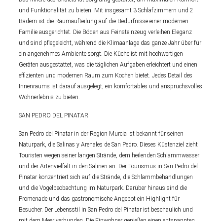
und Funktionalität zu bieten. Mit insgesamt 3 Schlafzimmern und 2
Bädern ist die Raumaufteilung auf die Bedürfnisse einer modernen
Familie ausgerichtet. Die Böden aus Feinsteinzeug verleihen Eleganz
und sind pflegeleicht, während die Klimaanlage das ganze Jahr über für
ein angenehmes Ambiente sorgt. Die Küche ist mit hochwertigen
Geräten ausgestattet, was die täglichen Aufgaben erleichtert und einen
effizienten und modernen Raum zum Kochen bietet. Jedes Detail des
Innenraums ist darauf ausgelegt, ein komfortables und anspruchsvolles
Wohnerlebnis zu bieten.
SAN PEDRO DEL PINATAR
San Pedro del Pinatar in der Region Murcia ist bekannt für seinen
Naturpark, die Salinas y Arenales de San Pedro. Dieses Küstenziel zieht
Touristen wegen seiner langen Strände, dem heilenden Schlammwasser
und der Artenvielfalt in den Salinen an. Der Tourismus in San Pedro del
Pinatar konzentriert sich auf die Strände, die Schlammbehandlungen
und die Vogelbeobachtung im Naturpark. Darüber hinaus sind die
Promenade und das gastronomische Angebot ein Highlight für
Besucher. Der Lebensstil in San Pedro del Pinatar ist beschaulich und
mit dem Meer verbunden. Die Einwohner genießen einen entspannten