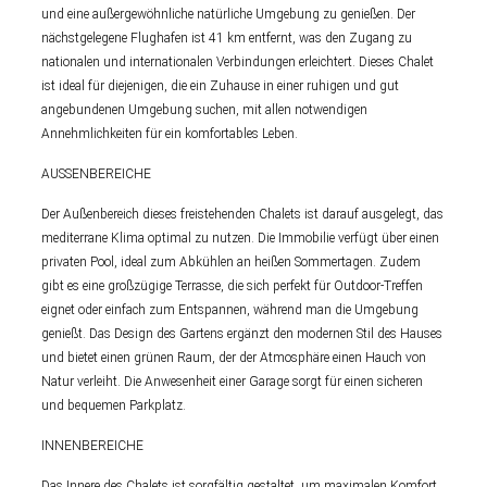
und eine außergewöhnliche natürliche Umgebung zu genießen. Der
nächstgelegene Flughafen ist 41 km entfernt, was den Zugang zu
nationalen und internationalen Verbindungen erleichtert. Dieses Chalet
ist ideal für diejenigen, die ein Zuhause in einer ruhigen und gut
angebundenen Umgebung suchen, mit allen notwendigen
Annehmlichkeiten für ein komfortables Leben.
AUSSENBEREICHE
Der Außenbereich dieses freistehenden Chalets ist darauf ausgelegt, das
mediterrane Klima optimal zu nutzen. Die Immobilie verfügt über einen
privaten Pool, ideal zum Abkühlen an heißen Sommertagen. Zudem
gibt es eine großzügige Terrasse, die sich perfekt für Outdoor-Treffen
eignet oder einfach zum Entspannen, während man die Umgebung
genießt. Das Design des Gartens ergänzt den modernen Stil des Hauses
und bietet einen grünen Raum, der der Atmosphäre einen Hauch von
Natur verleiht. Die Anwesenheit einer Garage sorgt für einen sicheren
und bequemen Parkplatz.
INNENBEREICHE
Das Innere des Chalets ist sorgfältig gestaltet, um maximalen Komfort