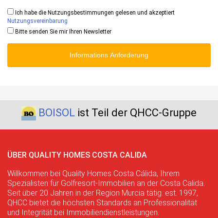
Ich habe die Nutzungsbestimmungen gelesen und akzeptiert
Nutzungsvereinbarung
Bitte senden Sie mir Ihren Newsletter
Informations Anforderung
BOISOL
ist Teil der QHCC-Gruppe
ÜBER QUALITY HOMES COSTA CALIDA
Willkommen bei Quality Homes Costa Cálida, Ihrem
Spezialisten für Golfresort-Immobilien an der Costa Calida.
Seit über 20 Jahren in der Region Murcia tätig. est. 1997,
QHCC bietet die höchsten Standards an Professionalität
und Integrität bei Immobiliendienstleistungen.