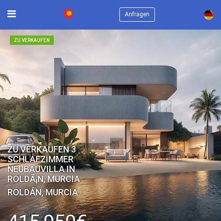
×
Anfragen
ZU VERKAUFEN
ZU VERKAUFEN 3
SCHLAFZIMMER
NEUBAUVILLA IN
ROLDÃ¡N, MURCIA
ROLDÁN, MURCIA