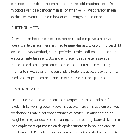
een indeling die de ruimte en het natuurlijke licht maximaliseert. De
typologie van de eigendommen is "onafhankelijk", wat privacy en een
exclusieve levensstijl in een bevoorrechte omgeving garandeert.
BUITENRUIMTES
De woningen hebben een exterieurontwerp dat een privétuin omvat,
ideaal om te genieten van het mediterrane klimaat. Elke woning beschikt
over een privézwembad, dat de perfecte ruimte biedt voor ontspanning
en buitenentertainment. Bovendien bieden de ruime terrassen de
mogelijkheid om te genieten van ongestoorde uitzichten en rustige
momenten. Het solarium is een andere buitenattractie, die extra ruimte
biedt voor vrije tijd en het genieten van de zon het hele jaar door.
BINNENRUIMTES
Het interieur van de woningen is ontworpen om maximaal comfort te
bieden. Elke woning beschikt over 3 slaapkamers en 3 badkamers, wat
voldoende ruimte biedt voor gezinnen of gasten. De airconditioning
zorgt het hele jaar door voor een aangename sfeer. Ingebouwde kasten in
de slaapkamers optimaliseren de opslagruimte en behouden orde en
functionaliteit. De indeling omvat een garage, die comfort en veiligheid