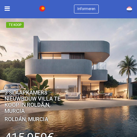
×
Informeren
TE KOOP
3 SLAAPKAMERS
NIEUWBOUW VILLA TE
KOOP IN ROLDÃ¡N,
MURCIA
ROLDÁN, MURCIA