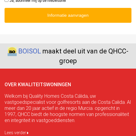
Ja, abonneer mij op de nieuwsbrief
Informatie aanvragen
BOISOL
maakt deel uit van de QHCC-
groep
OVER KWALITEITSWONINGEN
Welkom bij Quality Homes Costa Cálida, uw
vastgoedspecialist voor golfresorts aan de Costa Calida. Al
meer dan 20 jaar actief in de regio Murcia. opgericht in
1997, QHCC biedt de hoogste normen van professionaliteit
en integriteit in vastgoeddiensten.
Lees verder