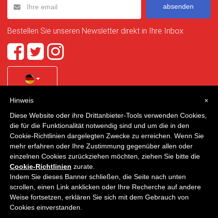
absenden
Bestellen Sie unseren Newsletter direkt in Ihre Inbox
Hinweis
×
Quality Homes Costa Calida
is a registered trademark of
Diese Website oder ihre Drittanbieter-Tools verwenden Cookies,
La Manga Holiday Home SL duly registered with CIF / tax
die für die Funktionalität notwendig sind und um die in den
no. B-30750053 and address: Bella Luz 07-05, 30389 La
Cookie-Richtlinien dargelegten Zwecke zu erreichen. Wenn Sie
Manga Club, Cartagena, Murcia, Spain.
mehr erfahren oder Ihre Zustimmung gegenüber allen oder
einzelnen Cookies zurückziehen möchten, ziehen Sie bitte die
Cookie-Richtlinien
zurate.
Indem Sie dieses Banner schließen, die Seite nach unten
Quality Homes Costa Cálida - Alle Rechte vorbehalten
scrollen, einen Link anklicken oder Ihre Recherche auf andere
Weise fortsetzen, erklären Sie sich mit dem Gebrauch von
Datenschutz
Kontakt
Cookies einverstanden.
Entwickelt von
VNBenny