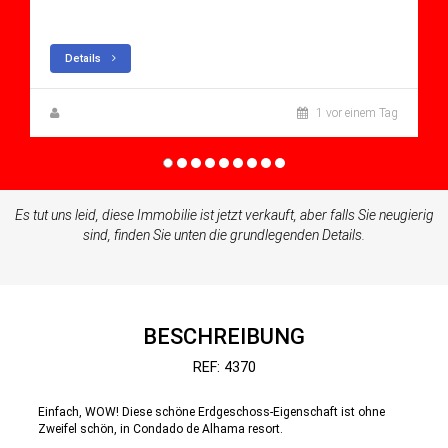
Apartment for sale in Condado De Alhama
Details
Zuzanna Andrzejewska
1 vor einem Tag
Es tut uns leid, diese Immobilie ist jetzt verkauft, aber falls Sie neugierig
sind, finden Sie unten die grundlegenden Details.
BESCHREIBUNG
REF: 4370
Einfach, WOW! Diese schöne Erdgeschoss-Eigenschaft ist ohne
Zweifel schön, in Condado de Alhama resort.