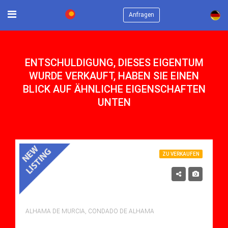
×
Anfragen
ENTSCHULDIGUNG, DIESES EIGENTUM
WURDE VERKAUFT, HABEN SIE EINEN
BLICK AUF ÄHNLICHE EIGENSCHAFTEN
UNTEN
ZU VERKAUFEN
115,000€
INTERNAL CORNER OVER LOOKING THE LAKE
ALHAMA DE MURCIA, CONDADO DE ALHAMA
Schlafzimmer: 2
Bäder: 1
m²: 58.00