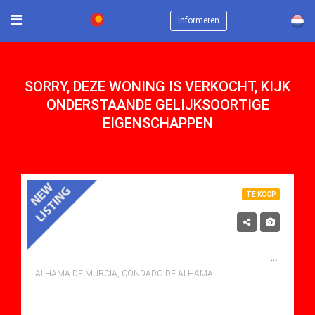
×
Informeren
SORRY, DEZE WONING IS VERKOCHT, KIJK
ONDERSTAANDE GELIJKSOORTIGE
EIGENSCHAPPEN
TE KOOP
115,000€
TE KOOP APARTMENT IN CONDADO DE ALHAMA, ALHAMA DE MURCIA MET ZWEMBAD
ALHAMA DE MURCIA, CONDADO DE ALHAMA
bedden: 2
Baths: 1
Mt Mt: 58.00
Apartment for sale in Condado De Alhama