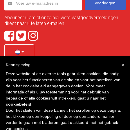
voorleggen
Abonneer u om al onze nieuwste vastgoedvermeldingen
direct naar u te laten e-mailen.
Kennisgeving
×
Quality Homes Costa Calida
is a registered trademark of
Deze website of de externe tools gebruiken cookies, die nodig
La Manga Holiday Home SL duly registered with CIF / tax
zijn voor het functioneren van de site en voor het bereiken van
no. B-30750053 and address: Bella Luz 07-05, 30389 La
de in het cookiebeleid aangegeven doelen. Voor meer
Manga Club, Cartagena, Murcia, Spain.
informatie of als u uw toestemming voor het gebruik van
bepaalde of alle cookies wilt intrekken, gaat u naar het
cookiebeleid
.
Door het sluiten van deze banner, het scrollen op deze pagina,
Quality Homes Costa Cálida - Alle rechten voorbehouden
het klikken op een koppeling of door op een andere manier
verder te gaan met bladeren, gaat u akkoord met het gebruik
Privacy
Contact
van cookies.