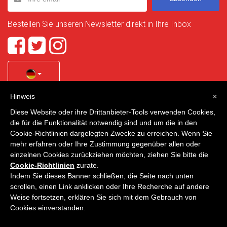
Bestellen Sie unseren Newsletter direkt in Ihre Inbox
Hinweis
×
Quality Homes Costa Calida
is a registered trademark of
Diese Website oder ihre Drittanbieter-Tools verwenden Cookies,
La Manga Holiday Home SL duly registered with CIF / tax
die für die Funktionalität notwendig sind und um die in den
no. B-30750053 and address: Bella Luz 07-05, 30389 La
Cookie-Richtlinien dargelegten Zwecke zu erreichen. Wenn Sie
Manga Club, Cartagena, Murcia, Spain.
mehr erfahren oder Ihre Zustimmung gegenüber allen oder
einzelnen Cookies zurückziehen möchten, ziehen Sie bitte die
Cookie-Richtlinien
zurate.
Indem Sie dieses Banner schließen, die Seite nach unten
Quality Homes Costa Cálida - Alle Rechte vorbehalten
scrollen, einen Link anklicken oder Ihre Recherche auf andere
Weise fortsetzen, erklären Sie sich mit dem Gebrauch von
Datenschutz
Kontakt
Cookies einverstanden.
Entwickelt von
VNBenny