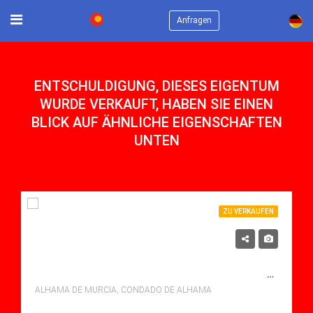
×
Anfragen
ENTSCHULDIGUNG, DIESES EIGENTUM
WURDE VERKAUFT, HABEN SIE EINEN
BLICK AUF ÄHNLICHE EIGENSCHAFTEN
UNTEN
ZU VERKAUFEN
214,425€
ZU VERKAUFEN APARTMENT IN CONDADO DE ALHAMA, ALHAMA DE MURCIA MIT POOL
ALHAMA DE MURCIA, CONDADO DE ALHAMA
Schlafzimmer: 2
Bäder: 2
m²: 90.42