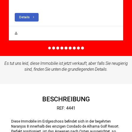
Apartment for sale in Condado De Alhama
Details
Zuzanna Andrzejewska
Es tut uns leid, diese Immobilie ist jetzt verkauft, aber falls Sie neugierig
sind, finden Sie unten die grundlegenden Details.
BESCHREIBUNG
REF: 4441
Diese Immobilie im Erdgeschoss befindet sich in der begehrten
Naranjos 8 innerhalb des einzigen Condado de Alhama Golf Resort.
Perfekt positioniert, ist das Anwesen nach Osten ausgerichtet, so