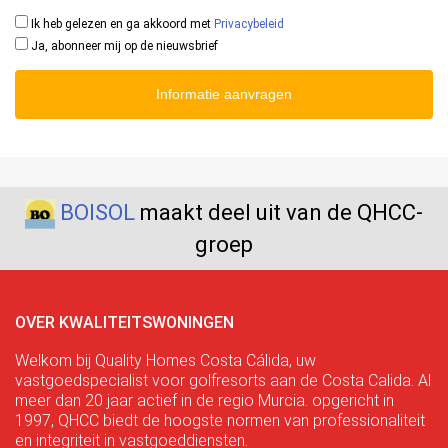
Ik heb gelezen en ga akkoord met
Privacybeleid
Ja, abonneer mij op de nieuwsbrief
Informatie aanvragen
BOISOL
maakt deel uit van de QHCC-
groep
OVER KWALITEITSWONINGEN
Welkom bij Quality Homes Costa Cálida, uw
vastgoedspecialist voor golfresorts aan de Costa Calida. Al
meer dan 20 jaar actief in de regio Murcia. opgericht in
1997, QHCC biedt de hoogste normen van professionaliteit
en integriteit in vastgoeddiensten.