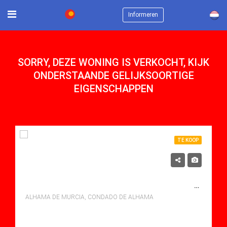
×
Informeren
SORRY, DEZE WONING IS VERKOCHT, KIJK
ONDERSTAANDE GELIJKSOORTIGE
EIGENSCHAPPEN
TE KOOP
119,900€
OP HET ZUIDWESTEN GELEGEN 2 SLAAPKAMERS MET PRIVÉSOLARIUM OP HET DAK, PRACHTIG UITZICHT EN GEMEENSCHAPPELIJK ZWEMBAD IN JARDIN 2, CONDADO DE ALHAMA RESORT
ALHAMA DE MURCIA, CONDADO DE ALHAMA
bedden: 2
Baths: 1
Mt Mt: 51.00
Apartment for sale in Condado De Alhama