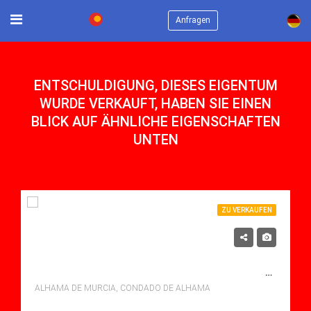
×
Anfragen
ENTSCHULDIGUNG, DIESES EIGENTUM
WURDE VERKAUFT, HABEN SIE EINEN
BLICK AUF ÄHNLICHE EIGENSCHAFTEN
UNTEN
ZU VERKAUFEN
118,900€
ZU VERKAUFEN APARTMENT IN CONDADO DE ALHAMA, ALHAMA DE MURCIA MIT POOL
ALHAMA DE MURCIA, CONDADO DE ALHAMA
Schlafzimmer: 2
Bäder: 1
m²: 51.00