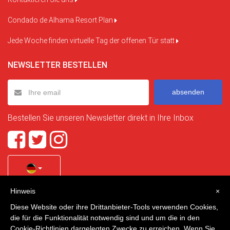
Condado de Alhama Resort Plan
Jede Woche finden virtuelle Tag der offenen Tür statt
NEWSLETTER BESTELLEN
absenden
Bestellen Sie unseren Newsletter direkt in Ihre Inbox
Hinweis
×
Quality Homes Costa Calida
is a registered trademark of
Diese Website oder ihre Drittanbieter-Tools verwenden Cookies,
La Manga Holiday Home SL duly registered with CIF / tax
die für die Funktionalität notwendig sind und um die in den
no. B-30750053 and address: Bella Luz 07-05, 30389 La
Cookie-Richtlinien dargelegten Zwecke zu erreichen. Wenn Sie