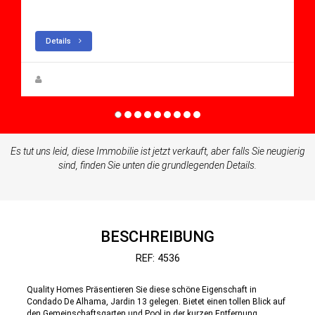
Apartment for sale in Condado De Alhama
Details
Zuzanna Andrzejewska
Es tut uns leid, diese Immobilie ist jetzt verkauft, aber falls Sie neugierig
sind, finden Sie unten die grundlegenden Details.
BESCHREIBUNG
REF: 4536
Quality Homes Präsentieren Sie diese schöne Eigenschaft in
Condado De Alhama, Jardin 13 gelegen. Bietet einen tollen Blick auf
den Gemeinschaftsgarten und Pool in der kurzen Entfernung.