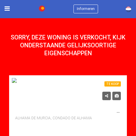
×
Informeren
SORRY, DEZE WONING IS VERKOCHT, KIJK
ONDERSTAANDE GELIJKSOORTIGE
EIGENSCHAPPEN
TE KOOP
119,900€
TE KOOP APARTMENT IN CONDADO DE ALHAMA, ALHAMA DE MURCIA MET ZWEMBAD
ALHAMA DE MURCIA, CONDADO DE ALHAMA
bedden: 2
Baths: 1
Mt Mt: 51.00
Apartment for sale in Condado De Alhama