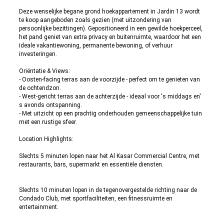
Deze wenselijke begane grond hoekappartement in Jardin 13 wordt
te koop aangeboden zoals gezien (met uitzondering van
persoonlijke bezittingen). Gepositioneerd in een gewilde hoekperceel,
het pand geniet van extra privacy en buitenruimte, waardoor het een
ideale vakantiewoning, permanente bewoning, of verhuur
investeringen.
Oriëntatie & Views:
- Oosten-facing terras aan de voorzijde - perfect om te genieten van
de ochtendzon.
- West-gericht terras aan de achterzijde - ideaal voor 's middags en'
s avonds ontspanning.
- Met uitzicht op een prachtig onderhouden gemeenschappelijke tuin
met een rustige sfeer.
Location Highlights:
Slechts 5 minuten lopen naar het Al Kasar Commercial Centre, met
restaurants, bars, supermarkt en essentiële diensten.
Slechts 10 minuten lopen in de tegenovergestelde richting naar de
Condado Club, met sportfaciliteiten, een fitnessruimte en
entertainment.