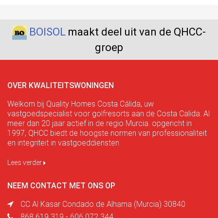
BOISOL
maakt deel uit van de QHCC-
groep
OVER KWALITEITSWONINGEN
Welkom bij Quality Homes Costa Cálida, uw
vastgoedspecialist voor golfresorts aan de Costa Calida. Al
meer dan 20 jaar actief in de regio Murcia. opgericht in
1997, QHCC biedt de hoogste normen van professionaliteit
en integriteit in vastgoeddiensten.
Lees verder
NEEM CONTACT MET ONS OP
CC Al Kasar Condado de Alhama (Murcia) 30840
868 619 319 - 606 072 344