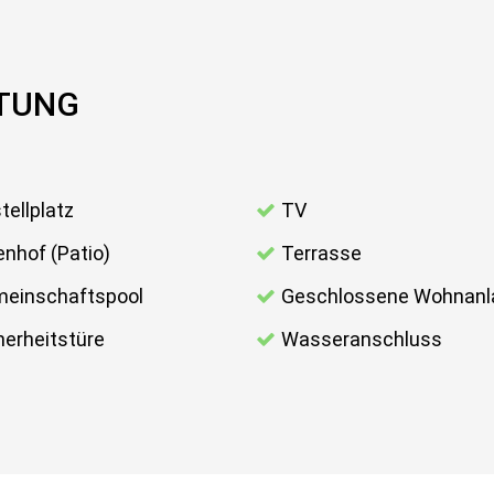
TTUNG
tellplatz
TV
enhof (Patio)
Terrasse
einschaftspool
Geschlossene Wohnanl
herheitstüre
Wasseranschluss