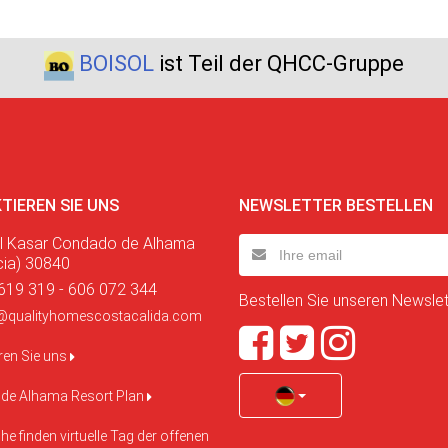
BOISOL
ist Teil der QHCC-Gruppe
TIEREN SIE UNS
NEWSLETTER BESTELLEN
l Kasar Condado de Alhama
cia) 30840
619 319 - 606 072 344
Bestellen Sie unseren Newslett
@qualityhomescostacalida.com
ren Sie uns
de Alhama Resort Plan
e finden virtuelle Tag der offenen