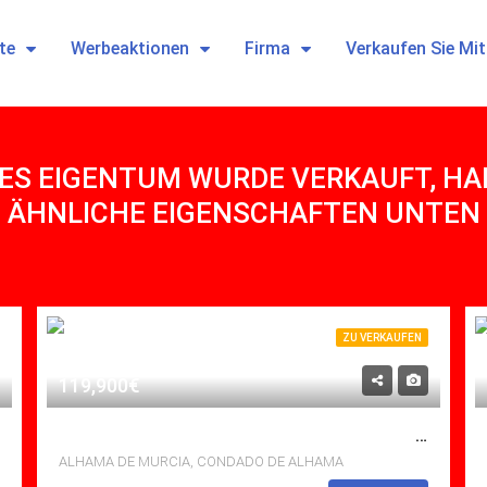
te
Werbeaktionen
Firma
Verkaufen Sie Mi
ES EIGENTUM WURDE VERKAUFT, HABE
ÄHNLICHE EIGENSCHAFTEN UNTEN
ZU VERKAUFEN
119,900€
ZU VERKAUFEN APARTMENT IN CONDADO DE ALHAMA, ALHAMA DE MURCIA MIT POOL
ALHAMA DE MURCIA, CONDADO DE ALHAMA