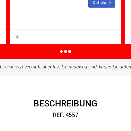
Schlafzimmer: 2
Bäder:
Details
1
m²: 59.00
Apartment for sale in Condado De
Alhama
Zuzanna Andrzejewska
ilie ist jetzt verkauft, aber falls Sie neugierig sind, finden Sie unt
BESCHREIBUNG
REF: 4557