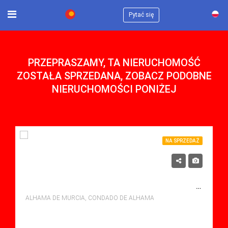
×
Pytać się
PRZEPRASZAMY, TA NIERUCHOMOŚĆ
ZOSTAŁA SPRZEDANA, ZOBACZ PODOBNE
NIERUCHOMOŚCI PONIŻEJ
NA SPRZEDAŻ
117,500€
NA SPRZEDAŻ APARTMENT W CONDADO DE ALHAMA, ALHAMA DE MURCIA Z BASENEM
ALHAMA DE MURCIA, CONDADO DE ALHAMA
sypialne: 2
Łazienki: 1
Sq Mt: 51.00
Apartment for sale in Condado De Alhama