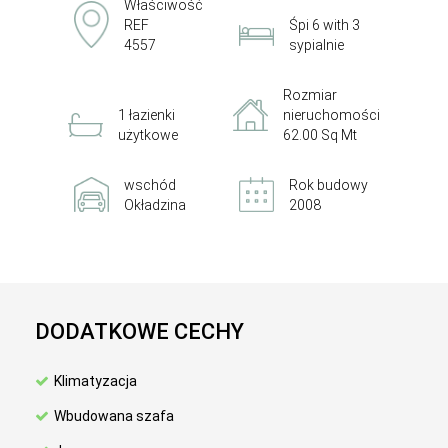
Właściwość
REF
Śpi 6 with 3
4557
sypialnie
Rozmiar
1 łazienki
nieruchomości
użytkowe
62.00 Sq Mt
wschód
Rok budowy
Okładzina
2008
DODATKOWE CECHY
Klimatyzacja
Wbudowana szafa