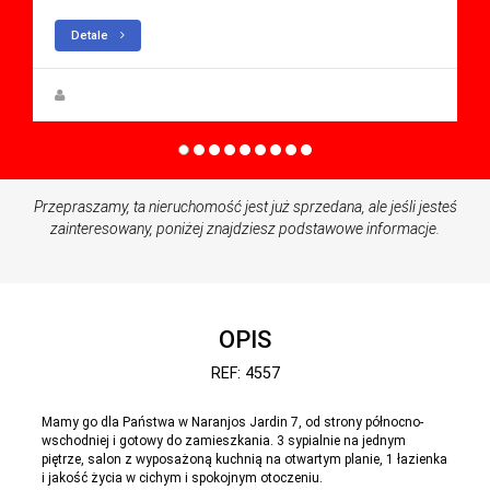
Detale
Anna Gehmacher, M.A.
Przepraszamy, ta nieruchomość jest już sprzedana, ale jeśli jesteś
zainteresowany, poniżej znajdziesz podstawowe informacje.
OPIS
REF: 4557
Mamy go dla Państwa w Naranjos Jardin 7, od strony północno-
wschodniej i gotowy do zamieszkania. 3 sypialnie na jednym
piętrze, salon z wyposażoną kuchnią na otwartym planie, 1 łazienka
i jakość życia w cichym i spokojnym otoczeniu.