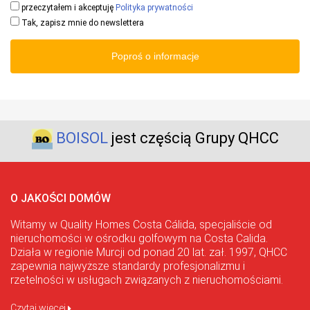
przeczytałem i akceptuję
Polityka prywatności
Tak, zapisz mnie do newslettera
Poproś o informacje
BOISOL
jest częścią Grupy QHCC
O JAKOŚCI DOMÓW
Witamy w Quality Homes Costa Cálida, specjaliście od
nieruchomości w ośrodku golfowym na Costa Calida.
Działa w regionie Murcji od ponad 20 lat. zał. 1997, QHCC
zapewnia najwyższe standardy profesjonalizmu i
rzetelności w usługach związanych z nieruchomościami.
Czytaj więcej