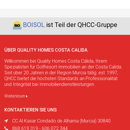
BOISOL
ist Teil der QHCC-Gruppe
ÜBER QUALITY HOMES COSTA CALIDA
Willkommen bei Quality Homes Costa Cálida, Ihrem
Spezialisten für Golfresort-Immobilien an der Costa Calida.
Seit über 20 Jahren in der Region Murcia tätig. est. 1997,
QHCC bietet die höchsten Standards an Professionalität
und Integrität bei Immobiliendienstleistungen.
Weiterlesen
KONTAKTIEREN SIE UNS
CC Al Kasar Condado de Alhama (Murcia) 30840
868 619 319 - 606 072 344