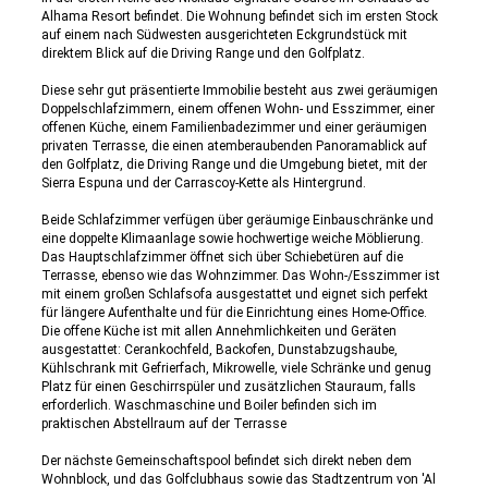
Alhama Resort befindet. Die Wohnung befindet sich im ersten Stock
auf einem nach Südwesten ausgerichteten Eckgrundstück mit
direktem Blick auf die Driving Range und den Golfplatz.
Diese sehr gut präsentierte Immobilie besteht aus zwei geräumigen
Doppelschlafzimmern, einem offenen Wohn- und Esszimmer, einer
offenen Küche, einem Familienbadezimmer und einer geräumigen
privaten Terrasse, die einen atemberaubenden Panoramablick auf
den Golfplatz, die Driving Range und die Umgebung bietet, mit der
Sierra Espuna und der Carrascoy-Kette als Hintergrund.
Beide Schlafzimmer verfügen über geräumige Einbauschränke und
eine doppelte Klimaanlage sowie hochwertige weiche Möblierung.
Das Hauptschlafzimmer öffnet sich über Schiebetüren auf die
Terrasse, ebenso wie das Wohnzimmer. Das Wohn-/Esszimmer ist
mit einem großen Schlafsofa ausgestattet und eignet sich perfekt
für längere Aufenthalte und für die Einrichtung eines Home-Office.
Die offene Küche ist mit allen Annehmlichkeiten und Geräten
ausgestattet: Cerankochfeld, Backofen, Dunstabzugshaube,
Kühlschrank mit Gefrierfach, Mikrowelle, viele Schränke und genug
Platz für einen Geschirrspüler und zusätzlichen Stauraum, falls
erforderlich. Waschmaschine und Boiler befinden sich im
praktischen Abstellraum auf der Terrasse
Der nächste Gemeinschaftspool befindet sich direkt neben dem
Wohnblock, und das Golfclubhaus sowie das Stadtzentrum von 'Al