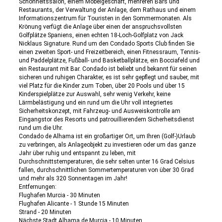
Schönheitssalon, einem Möbelgeschäft, mehreren Bars und
Restaurants, der Verwaltung der Anlage, dem Rathaus und einem
Informationszentrum für Touristen in den Sommermonaten. Als
Krönung verfügt die Anlage über einen der anspruchsvollsten
Golfplätze Spaniens, einen echten 18-Loch-Golfplatz von Jack
Nicklaus Signature. Rund um den Condado Sports Club finden Sie
einen zweiten Sport- und Freizeitbereich, einen Fitnessraum, Tennis-
und Paddelplätze, Fußball- und Basketballplätze, ein Bocciafeld und
ein Restaurant mit Bar. Condado ist beliebt und bekannt für seinen
sicheren und ruhigen Charakter, es ist sehr gepflegt und sauber, mit
viel Platz für die Kinder zum Toben, über 20 Pools und über 15
Kinderspielplätze zur Auswahl, sehr wenig Verkehr, keine
Lärmbelästigung und ein rund um die Uhr voll integriertes
Sicherheitskonzept, mit Fahrzeug- und Ausweiskontrolle am
Eingangstor des Resorts und patrouillierendem Sicherheitsdienst
rund um die Uhr.
Condado de Alhama ist ein großartiger Ort, um Ihren (Golf-)Urlaub
zu verbringen, als Anlageobjekt zu investieren oder um das ganze
Jahr über ruhig und entspannt zu leben, mit
Durchschnittstemperaturen, die sehr selten unter 16 Grad Celsius
fallen, durchschnittlichen Sommertemperaturen von über 30 Grad
und mehr als 320 Sonnentagen im Jahr!
Entfernungen:
Flughafen Murcia - 30 Minuten
Flughafen Alicante - 1 Stunde 15 Minuten
Strand - 20 Minuten
Nächste Stadt Alhama de Murcia - 10 Minuten