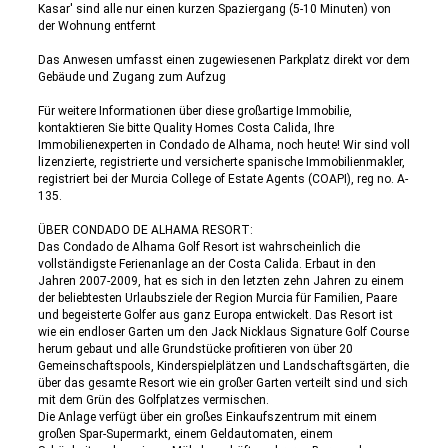
Kasar' sind alle nur einen kurzen Spaziergang (5-10 Minuten) von
der Wohnung entfernt
Das Anwesen umfasst einen zugewiesenen Parkplatz direkt vor dem
Gebäude und Zugang zum Aufzug
Für weitere Informationen über diese großartige Immobilie,
kontaktieren Sie bitte Quality Homes Costa Calida, Ihre
Immobilienexperten in Condado de Alhama, noch heute! Wir sind voll
lizenzierte, registrierte und versicherte spanische Immobilienmakler,
registriert bei der Murcia College of Estate Agents (COAPI), reg no. A-
135.
ÜBER CONDADO DE ALHAMA RESORT:
Das Condado de Alhama Golf Resort ist wahrscheinlich die
vollständigste Ferienanlage an der Costa Calida. Erbaut in den
Jahren 2007-2009, hat es sich in den letzten zehn Jahren zu einem
der beliebtesten Urlaubsziele der Region Murcia für Familien, Paare
und begeisterte Golfer aus ganz Europa entwickelt. Das Resort ist
wie ein endloser Garten um den Jack Nicklaus Signature Golf Course
herum gebaut und alle Grundstücke profitieren von über 20
Gemeinschaftspools, Kinderspielplätzen und Landschaftsgärten, die
über das gesamte Resort wie ein großer Garten verteilt sind und sich
mit dem Grün des Golfplatzes vermischen.
Die Anlage verfügt über ein großes Einkaufszentrum mit einem
großen Spar-Supermarkt, einem Geldautomaten, einem