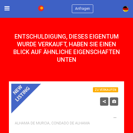
×
Anfragen
ENTSCHULDIGUNG, DIESES EIGENTUM
WURDE VERKAUFT, HABEN SIE EINEN
BLICK AUF ÄHNLICHE EIGENSCHAFTEN
UNTEN
ZU VERKAUFEN
115,000€
ZU VERKAUFEN APARTMENT IN CONDADO DE ALHAMA, ALHAMA DE MURCIA MIT POOL
ALHAMA DE MURCIA, CONDADO DE ALHAMA
Schlafzimmer: 2
Bäder: 1
m²: 58.00