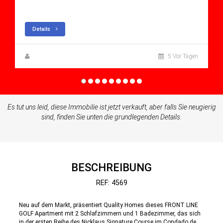
Apartment for sale in Condado De Alhama
Details
Zuzanna Andrzejewska
5 Vor Tagen
Es tut uns leid, diese Immobilie ist jetzt verkauft, aber falls Sie neugierig
sind, finden Sie unten die grundlegenden Details.
BESCHREIBUNG
REF: 4569
Neu auf dem Markt, präsentiert Quality Homes dieses FRONT LINE
GOLF Apartment mit 2 Schlafzimmern und 1 Badezimmer, das sich
in der ersten Reihe des Nicklaus Signature Course im Condado de